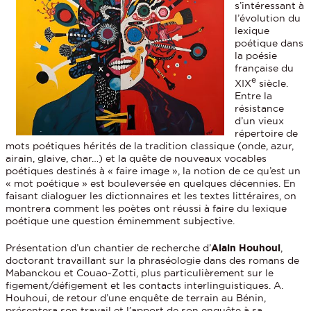
s’intéressant à
l’évolution du
lexique
poétique dans
la poésie
française du
e
XIX
siècle.
Entre la
résistance
d’un vieux
répertoire de
mots poétiques hérités de la tradition classique (onde, azur,
airain, glaive, char…) et la quête de nouveaux vocables
poétiques destinés à « faire image », la notion de ce qu’est un
« mot poétique » est bouleversée en quelques décennies. En
faisant dialoguer les dictionnaires et les textes littéraires, on
montrera comment les poètes ont réussi à faire du lexique
poétique une question éminemment subjective.
Présentation d’un chantier de recherche d’
Alain Houhoui
,
doctorant travaillant sur la phraséologie dans des romans de
Mabanckou et Couao-Zotti, plus particulièrement sur le
figement/défigement et les contacts interlinguistiques. A.
Houhoui, de retour d’une enquête de terrain au Bénin,
présentera son travail et l’apport de son enquête à sa