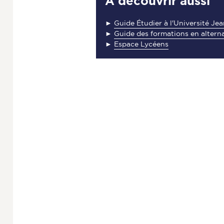
À découvrir aussi
►
Guide Étudier à l'Université Je
►
Guide des formations en altern
►
Espace Lycéens