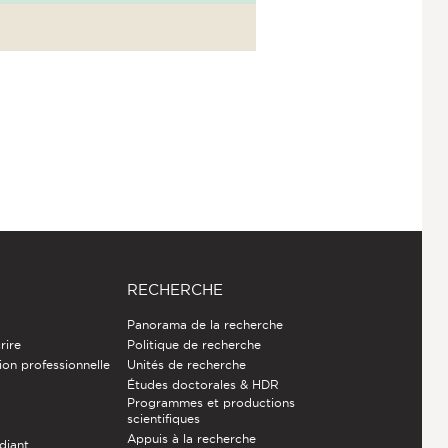
RECHERCHE
Panorama de la recherche
rire
Politique de recherche
ion professionnelle
Unités de recherche
Études doctorales & HDR
Programmes et productions
e
scientifiques
Appuis à la recherche
diant