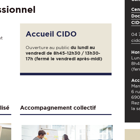
ssionnel
Cen
Doc
CI
Accueil CIDO
04 
nt
cid
Ouverture au public
du lundi au
Hor
vendredi de 8h45-12h30 / 13h30-
Lun
17h (fermé le vendredi après-midi)
8h4
(fer
Acc
Man
6 ru
690
Rez
isé
Accompagnement collectif
la s