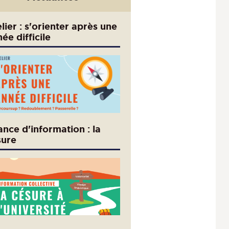
lier : s'orienter après une
ée difficile
nce d'information : la
sure