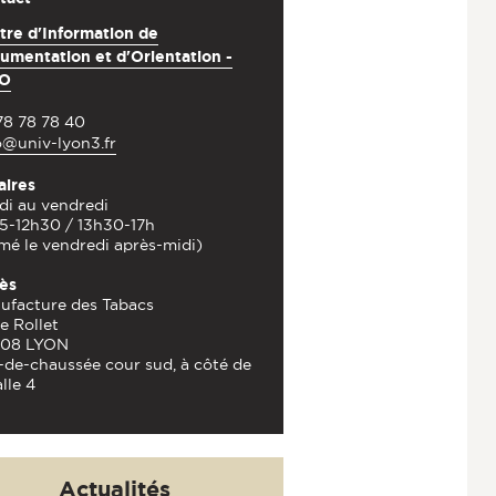
tre d'Information de
umentation et d'Orientation -
DO
78 78 78 40
o@univ-lyon3.fr
aires
di au vendredi
5-12h30 / 13h30-17h
mé le vendredi après-midi)
ès
ufacture des Tabacs
e Rollet
08 LYON
-de-chaussée cour sud, à côté de
alle 4
Actualités