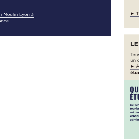
► T
an Moulin Lyon 3
ance
LE
Tou
un 
► A
étud