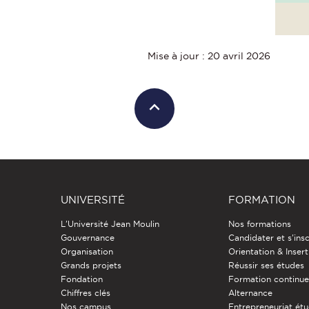
Mise à jour : 20 avril 2026
UNIVERSITÉ
FORMATION
L'Université Jean Moulin
Nos formations
Gouvernance
Candidater et s'insc
Organisation
Orientation & Insert
Grands projets
Réussir ses études
Fondation
Formation continu
Chiffres clés
Alternance
Nos campus
Entrepreneuriat étu