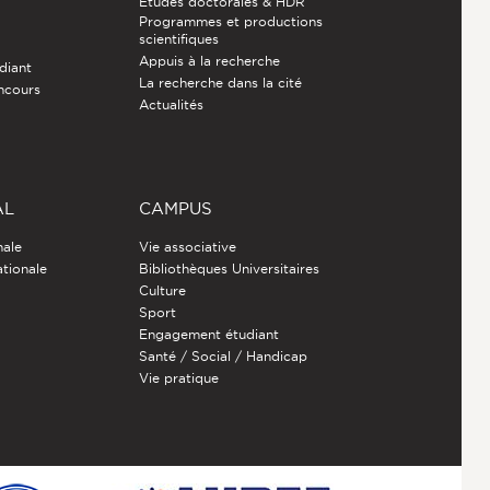
Études doctorales & HDR
Programmes et productions
e
scientifiques
Appuis à la recherche
diant
La recherche dans la cité
ncours
Actualités
AL
CAMPUS
nale
Vie associative
ationale
Bibliothèques Universitaires
Culture
Sport
Engagement étudiant
Santé / Social / Handicap
Vie pratique