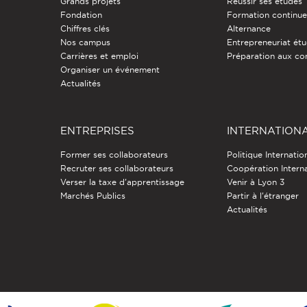
Grands projets
Réussir ses études
Fondation
Formation continu
Chiffres clés
Alternance
Nos campus
Entrepreneuriat étu
Carrières et emploi
Préparation aux co
Organiser un événement
Actualités
ENTREPRISES
INTERNATION
Former ses collaborateurs
Politique Internatio
Recruter ses collaborateurs
Coopération Intern
Verser la taxe d'apprentissage
Venir à Lyon 3
Marchés Publics
Partir à l'étranger
Actualités