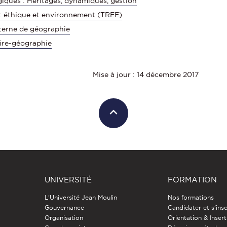
iques : Héritages, dynamiques, gestion
 : éthique et environnement (TREE)
xterne de géographie
ire-géographie
Mise à jour : 14 décembre 2017
UNIVERSITÉ
FORMATION
L'Université Jean Moulin
Nos formations
Gouvernance
Candidater et s'insc
Organisation
Orientation & Insert