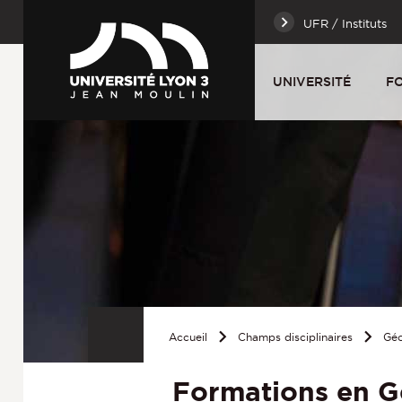
UFR / Instituts
UNIVERSITÉ
F
Accueil
Champs disciplinaires
Géo
Formations en G