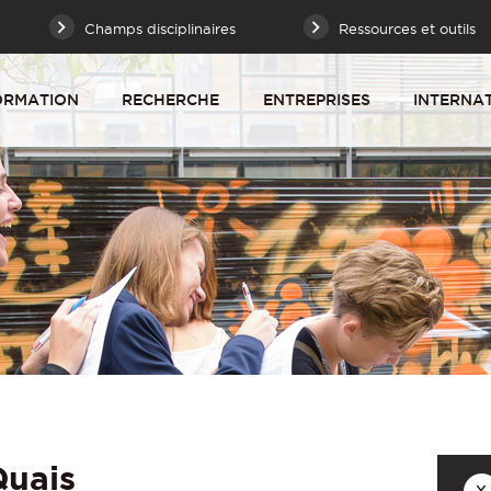
Champs disciplinaires
Ressources et outils
ORMATION
RECHERCHE
ENTREPRISES
INTERNA
Quais