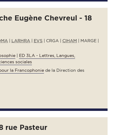
rche Eugène Chevreul - 18
OMA
|
LARHRA
|
EVS
| CRGA |
CIHAM
| MARGE |
osophie
|
ED 3LA - Lettres, Langues,
iences sociales
l pour la Francophonie
de la Direction des
8 rue Pasteur