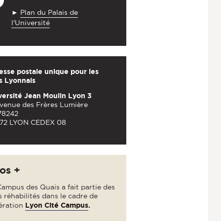
►
Plan du Palais de
l'Université
esse postale unique pour les
es Lyonnais
versité Jean Moulin Lyon 3
avenue des Frères Lumière
78242
72 LYON CEDEX 08
fos +
ampus des Quais a fait partie des
s réhabilités dans le cadre de
pération
Lyon Cité Campus
.