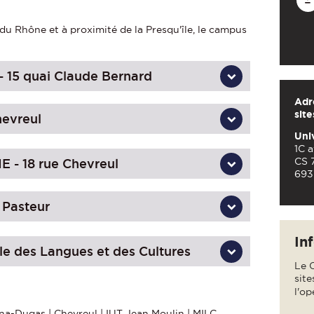
du Rhône et à proximité de la Presqu'île, le campus
 15 quai Claude Bernard
Adr
sit
evreul
Uni
1C 
CS 
- 18 rue Chevreul
693
 Pasteur
In
le des Langues et des Cultures
Le C
site
l'o
na-Dugas
|
Chevreul
|
IUT Jean Moulin
|
MILC