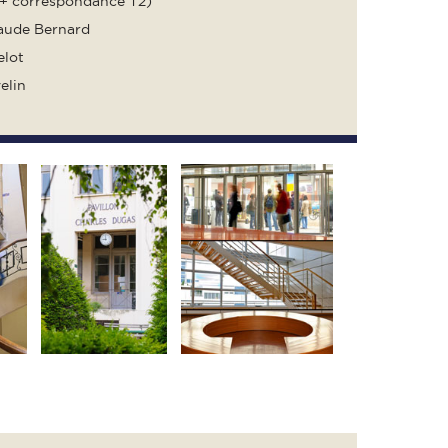
(+ correspondance T2)
laude Bernard
elot
elin