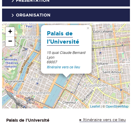
PRÉSENTATION
ORGANISATION
×
+
Palais de
−
l'Université
15 quai Claude Bernard
Lyon
69007
Itinéraire vers ce lieu
Leaflet
| ©
OpenStreetMap
Itinéraire vers ce lieu
Palais de l'Université