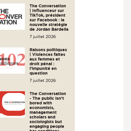
The Conversation
| Influenceur sur
TikTok, président
sur Facebook : la
nouvelle stratégie
de Jordan Bardella
7 juillet 2026
Raisons politiques
| Violences faites
aux femmes et
droit pénal :
l’impunité en
question
7 juillet 2026
The Conversation
- The public isn’t
bored with
economists,
management
scholars and
sociologists but
engaging people
has conditions