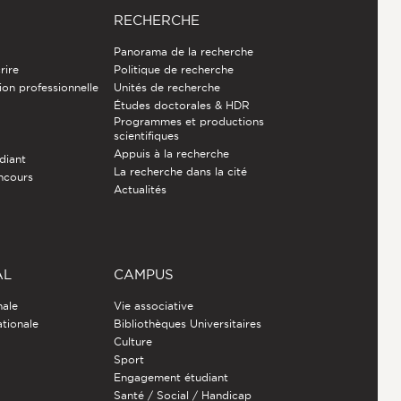
RECHERCHE
Panorama de la recherche
rire
Politique de recherche
ion professionnelle
Unités de recherche
Études doctorales & HDR
Programmes et productions
e
scientifiques
Appuis à la recherche
diant
La recherche dans la cité
ncours
Actualités
AL
CAMPUS
nale
Vie associative
ationale
Bibliothèques Universitaires
Culture
Sport
Engagement étudiant
Santé / Social / Handicap