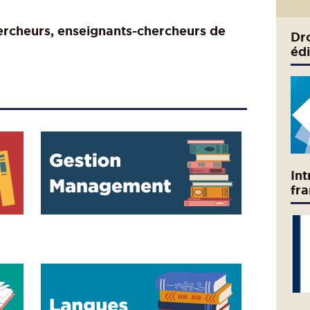
ercheurs, enseignants-chercheurs de
Dro
édi
Int
fra