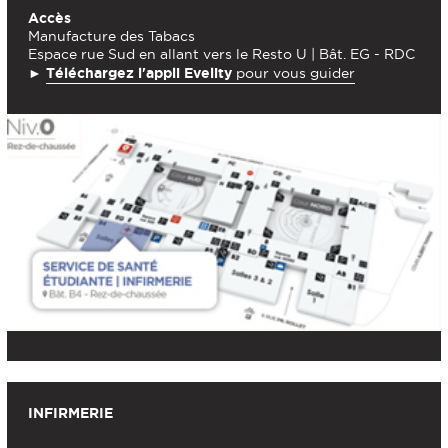
Accès
Manufacture des Tabacs
Espace rue Sud en allant vers le Resto U | Bât. EG - RDC
►
Téléchargez l'appli Evelity
pour vous guider
INFIRMERIE