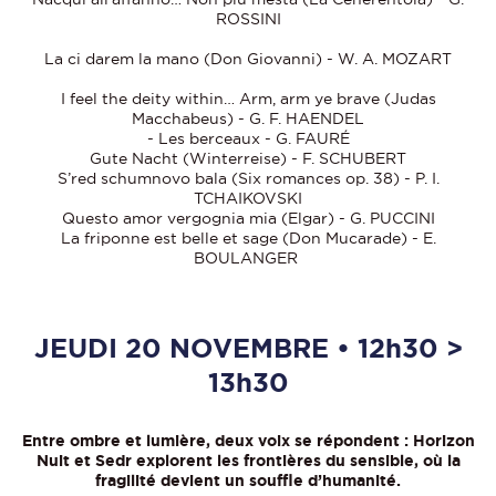
ROSSINI
La ci darem la mano (Don Giovanni) - W. A. MOZART
I feel the deity within… Arm, arm ye brave (Judas
Macchabeus) - G. F. HAENDEL
- Les berceaux - G. FAURÉ
Gute Nacht (Winterreise) - F. SCHUBERT
S’red schumnovo bala (Six romances op. 38) - P. I.
TCHAIKOVSKI
Questo amor vergognia mia (Elgar) - G. PUCCINI
La friponne est belle et sage (Don Mucarade) - E.
BOULANGER
JEUDI 20 NOVEMBRE • 12h30 >
13h30
Entre ombre et lumière, deux voix se répondent : Horizon
Nuit et Sedr explorent les frontières du sensible, où la
fragilité devient un souffle d’humanité.