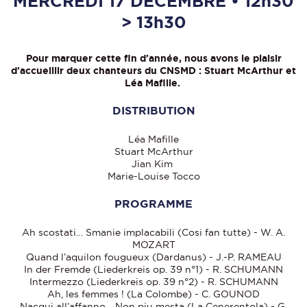
MERCREDI 17 DÉCEMBRE • 12h30
> 13h30
Pour marquer cette fin d'année, nous avons le plaisir
d'accueillir deux chanteurs du CNSMD : Stuart McArthur et
Léa Mafille.
DISTRIBUTION
Léa Mafille
Stuart McArthur
Jian Kim
Marie-Louise Tocco
PROGRAMME
Ah scostati… Smanie implacabili (Cosi fan tutte) - W. A.
MOZART
Quand l’aquilon fougueux (Dardanus) - J.-P. RAMEAU
In der Fremde (Liederkreis op. 39 n°1) - R. SCHUMANN
Intermezzo (Liederkreis op. 39 n°2) - R. SCHUMANN
Ah, les femmes ! (La Colombe) - C. GOUNOD
Nacqui all’affanno… Non piu mesta (La Cenerentola) - G.