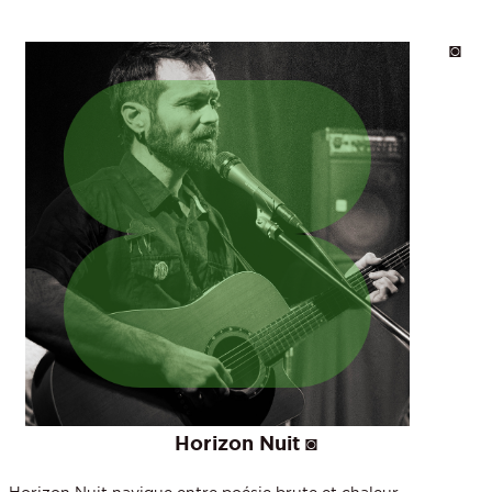
◙
Horizon Nuit ◙