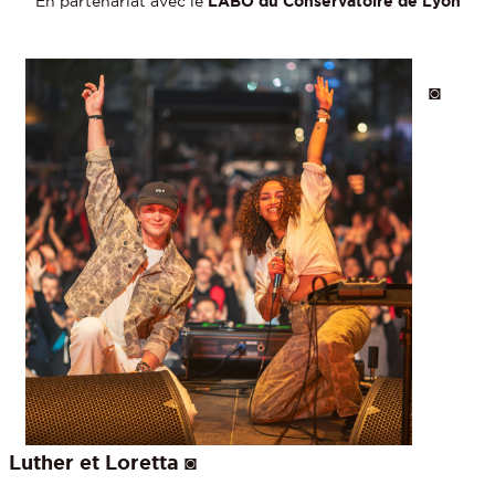
En partenariat avec le
LABO du Conservatoire de Lyon
◙
Luther et Loretta
◙