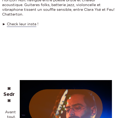
Horizon Nuit navigue entre poésie brute et chaleur
acoustique. Guitares folks, batterie jazz, violoncelle et
vibraphone tissent un souffle sensible, entre Clara Ysé et Feu!
Chatterton.
►
Check leur insta
!
◙
Sedr
◙
Avant
tout,