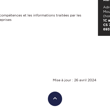
Adre
Mou
 compétences et les informations traitées par les
(ho
eprises
1C 
CS 
693
Mise à jour : 26 avril 2024