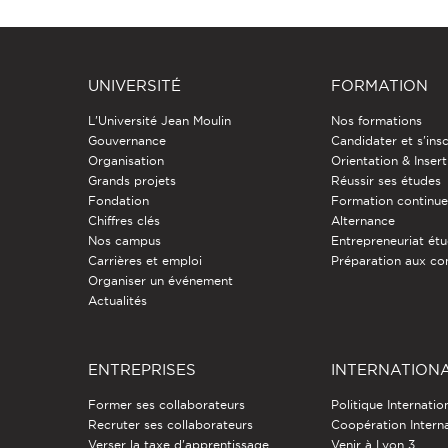
UNIVERSITÉ
FORMATION
L'Université Jean Moulin
Nos formations
Gouvernance
Candidater et s'insc
Organisation
Orientation & Insert
Grands projets
Réussir ses études
Fondation
Formation continu
Chiffres clés
Alternance
Nos campus
Entrepreneuriat étu
Carrières et emploi
Préparation aux co
Organiser un événement
Actualités
ENTREPRISES
INTERNATION
Former ses collaborateurs
Politique Internatio
Recruter ses collaborateurs
Coopération Intern
Verser la taxe d'apprentissage
Venir à Lyon 3