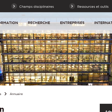
Champs disciplinaires
Ressources et outils
ORMATION
RECHERCHE
ENTREPRISES
INTERNA
s
Annuaire
on
Adr