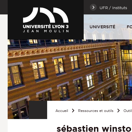
UFR / Instituts
UNIVERSITÉ
F
Accueil
Ressources et outils
Outil
sébastien winst