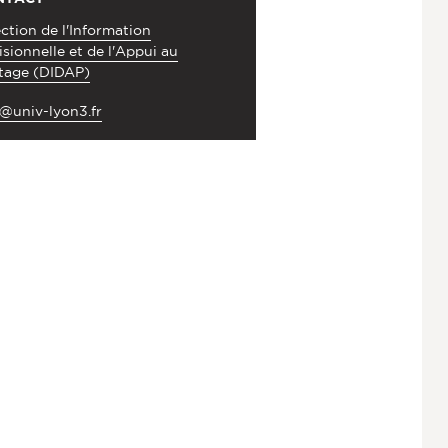
ction de l'Information
sionnelle et de l'Appui au
otage (DIDAP)
t@univ-lyon3.fr