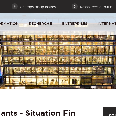
Champs disciplinaires
Ressources et outils
ORMATION
RECHERCHE
ENTREPRISES
INTERNA
iants - Situation Fin
CO