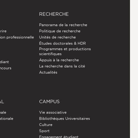
RECHERCHE
Panorama de la recherche
rire
Politique de recherche
ion professionnelle
Unités de recherche
Études doctorales & HDR
Programmes et productions
e
scientifiques
Appuis à la recherche
diant
La recherche dans la cité
ncours
Actualités
AL
CAMPUS
nale
Vie associative
ationale
Bibliothèques Universitaires
Culture
Sport
Engagement étudiant