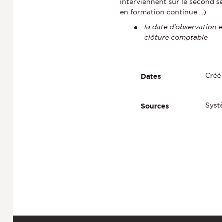
interviennent sur le second s
en formation continue....)
la date d'observation 
clôture comptable
Créé 
Dates
Syst
Sources