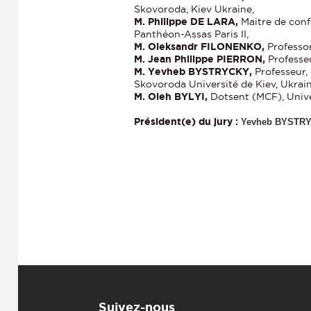
Skovoroda, Kiev Ukraine,
M. Philippe DE LARA,
Maitre de conf
Panthéon-Assas Paris II,
M. Oleksandr FILONENKO,
Professor
M. Jean Philippe PIERRON,
Professe
M. Yevheb BYSTRYCKY,
Professeur,
Skovoroda Université de Kiev, Ukrain
M. Oleh BYLYI,
Dotsent (MCF), Univer
Président(e) du jury :
Yevheb BYSTR
Suivez-nous