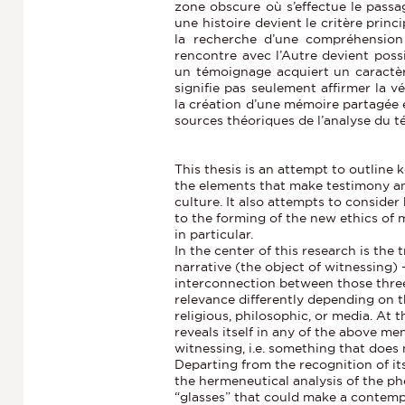
zone obscure où s’effectue le passag
une histoire devient le critère princi
la recherche d’une compréhension
rencontre avec l’Autre devient poss
un témoignage acquiert un caractèr
signifie pas seulement affirmer la vé
la création d’une mémoire partagée e
sources théoriques de l’analyse du t
This thesis is an attempt to outline
the elements that make testimony a
culture. It also attempts to conside
to the forming of the new ethics of 
in particular.
In the center of this research is the 
narrative (the object of witnessing) –
interconnection between those thre
relevance differently depending on the
religious, philosophic, or media. At 
reveals itself in any of the above men
witnessing, i.e. something that does 
Departing from the recognition of it
the hermeneutical analysis of the p
“glasses” that could make a contempo