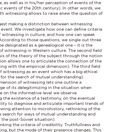
fe, as well as in his/her perception of events of the
hic events of the 20th century). In other words, we
th witnessing allows to raise anew the question of
ggest making a distinction between witnessing
 event. We investigate how one can define criteria
f witnessing in culture, and how one can speak
 According to those questions, we single out three
n be designated as a genealogical one – it is the
 of witnessing in Western culture. The second field
sis of the theory of the subject through the notion
tion allows one to articulate the connection of the
ng with the empirical dimension). The third field
 of witnessing as an event which has a big ethical
r for the search of mutual understanding).
mension of witnessing lets one outline a
ge of its delegitimizing in the situation when
e on the informative level we observe
g the existence of a testimony, on the eventual
ility to diagnose and articulate important trends of
owing attention to microhistory, rethinking of the
a search for ways of mutual understanding and
 the post-Soviet situation).
king the criteria of credibility. Truthfullness and
aning, but the mode of their presence changes. This