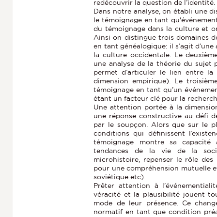
redécouvrir la question de l’identité.
Dans notre analyse, on établi une d
le témoignage en tant qu'événement.
du témoignage dans la culture et on
Ainsi on distingue trois domaines d
en tant généalogique: il s’agit d’une
la culture occidentale. Le deuxièm
une analyse de la théorie du sujet pa
permet d’articuler le lien entre 
dimension empirique). Le troisième
témoignage en tant qu’un événement
étant un facteur clé pour la recher
Une attention portée à la dimensi
une réponse constructive au défi d
par le soupçon. Alors que sur le p
conditions qui définissent l’exist
témoignage montre sa capacité à
tendances de la vie de la soci
microhistoire, repenser le rôle d
pour une compréhension mutuelle et u
soviétique etc).
Prêter attention à l’événementialit
véracité et la plausibilité jouent t
mode de leur présence. Ce change
normatif en tant que condition préal