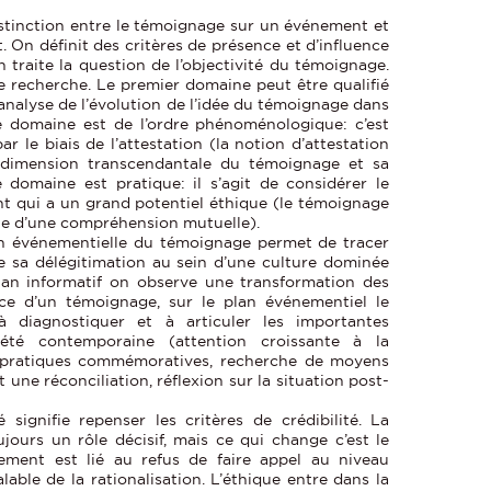
istinction entre le témoignage sur un événement et
 On définit des critères de présence et d’influence
 traite la question de l’objectivité du témoignage.
e recherche. Le premier domaine peut être qualifié
 analyse de l’évolution de l’idée du témoignage dans
e domaine est de l’ordre phénoménologique: c’est
r le biais de l’attestation (la notion d’attestation
la dimension transcendantale du témoignage et sa
 domaine est pratique: il s’agit de considérer le
 qui a un grand potentiel éthique (le témoignage
che d’une compréhension mutuelle).
on événementielle du témoignage permet de tracer
e sa délégitimation au sein d’une culture dominée
lan informatif on observe une transformation des
ence d’un témoignage, sur le plan événementiel le
 diagnostiquer et à articuler les importantes
été contemporaine (attention croissante à la
es pratiques commémoratives, recherche de moyens
ne réconciliation, réflexion sur la situation post-
é signifie repenser les critères de crédibilité. La
oujours un rôle décisif, mais ce qui change c’est le
ment est lié au refus de faire appel au niveau
able de la rationalisation. L’éthique entre dans la