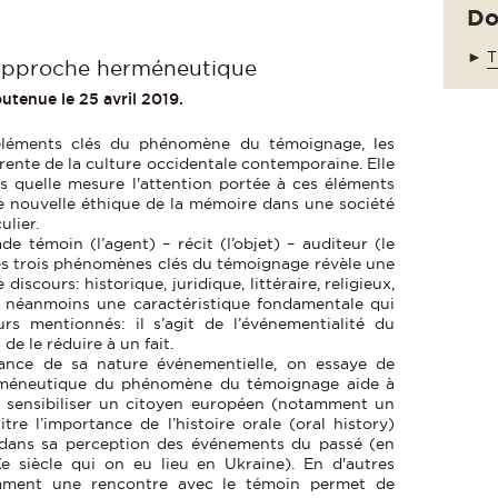
Do
►
T
Approche herméneutique
utenue le 25 avril 2019.
 éléments clés du phénomène du témoignage, les
rente de la culture occidentale contemporaine. Elle
 quelle mesure l'attention portée à ces éléments
e nouvelle éthique de la mémoire dans une société
ulier.
de témoin (l’agent) – récit (l’objet) – auditeur (le
ces trois phénomènes clés du témoignage révèle une
discours: historique, juridique, littéraire, religieux,
a néanmoins une caractéristique fondamentale qui
rs mentionnés: il s’agit de l’événementialité du
e le réduire à un fait.
nce de sa nature événementielle, on essaye de
méneutique du phénomène du témoignage aide à
t sensibiliser un citoyen européen (notamment un
re l’importance de l’histoire orale (oral history)
e dans sa perception des événements du passé (en
e siècle qui on eu lieu en Ukraine). En d'autres
mment une rencontre avec le témoin permet de