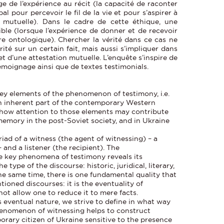
e de l’expérience au récit (la capacité de raconter
pal pour percevoir le fil de la vie et pour s’aspirer à
 mutuelle). Dans le cadre de cette éthique, une
ible (lorsque l’expérience de donner et de recevoir
e ontologique). Chercher la vérité dans ce cas ne
rité sur un certain fait, mais aussi s’impliquer dans
t d’une attestation mutuelle. L’enquête s’inspire de
émoignage ainsi que de textes testimonials.
 key elements of the phenomenon of testimony, i.e.
n inherent part of the contemporary Western
r how attention to those elements may contribute
memory in the post-Soviet society, and in Ukraine
triad of a witness (the agent of witnessing) – a
 and a listener (the recipient). The
e key phenomena of testimony reveals its
 type of the discourse: historic, juridical, literary,
the same time, there is one fundamental quality that
tioned discourses: it is the eventuality of
not allow one to reduce it to mere facts.
s eventual nature, we strive to define in what way
henomenon of witnessing helps to construct
rary citizen of Ukraine sensitive to the presence