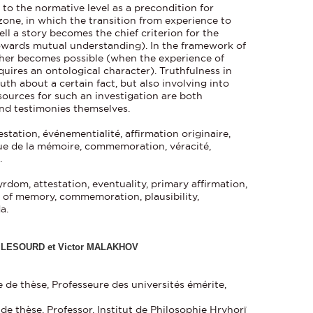
 to the normative level as a precondition for
 zone, in which the transition from experience to
tell a story becomes the chief criterion for the
towards mutual understanding). In the framework of
ther becomes possible (when the experience of
uires an ontological character). Truthfulness in
uth about a certain fact, but also involving into
sources for such an investigation are both
and testimonies themselves.
station, événementialité, affirmation originaire,
ique de la mémoire, commemoration, véracité,
.
rdom, attestation, eventuality, primary affirmation,
ics of memory, commemoration, plausibility,
da.
e LESOURD et Victor MALAKHOV
e de thèse, Professeure des universités émérite,
de thèse, Professor, Institut de Philosophie Hryhorï