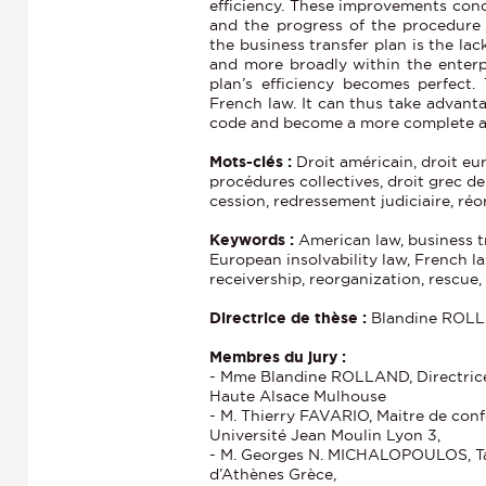
efficiency. These improvements conc
and the progress of the procedure i
the business transfer plan is the lac
and more broadly within the enterpr
plan’s efficiency becomes perfect.
French law. It can thus take advant
code and become a more complete a
Mots-clés :
Droit américain, droit eur
procédures collectives, droit grec de la
cession, redressement judiciaire, ré
Keywords :
American law, business tr
European insolvability law, French l
receivership, reorganization, rescue
Directrice de thèse :
Blandine ROL
Membres du jury :
- Mme Blandine ROLLAND, Directrice 
Haute Alsace Mulhouse
- M. Thierry FAVARIO, Maitre de conf
Université Jean Moulin Lyon 3,
- M. Georges N. MICHALOPOULOS, Takt
d’Athènes Grèce,