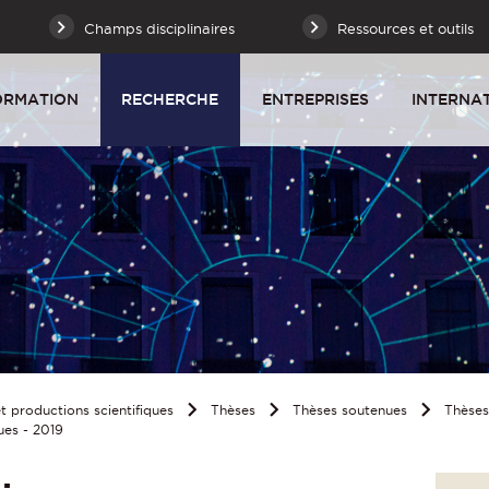
Champs disciplinaires
Ressources et outils
ORMATION
RECHERCHE
ENTREPRISES
INTERNA
 productions scientifiques
Thèses
Thèses soutenues
Thèse
ues - 2019