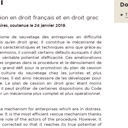
i
Do
►
T
ion en droit français et en droit grec
ires, soutenue le 24 janvier 2019.
sme de sauvetage des entreprises en difficulté
is qu’en droit grec. Il constitue le mécanisme de
es caractéristiques et techniques ainsi que grâce au
nmoins, il connaît certains défauts auxquels il doit
 véritable potentiel d’efficacité. Ces améliorations
es organes dans la procédure et le déroulement de
s grand défi pour la promotion du plan de cession
culture du sauvetage chez les juristes et plus
ises. Il est ainsi nécessaire de les développer pour
te. Le plan de cession en droit grec étant moins
 il peut profiter de certaines dispositions du Code
ir un mécanisme plus complet et plus opérationnel.
ue mechanism for enterprises which are in distress.
aw. It is the most efficient rescue mechanism thanks
the role of the actors of the procedure. However, it
orrected so that it reaches its true potential of