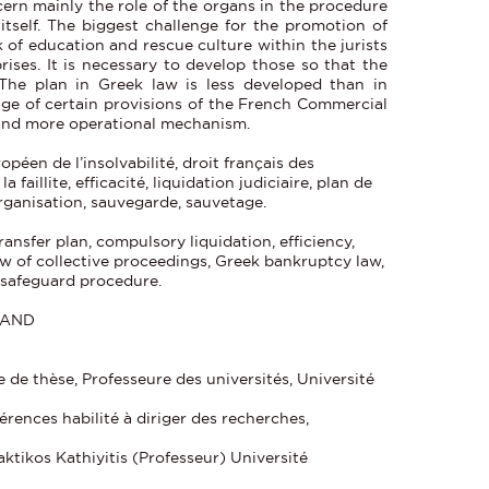
ern mainly the role of the organs in the procedure
tself. The biggest challenge for the promotion of
k of education and rescue culture within the jurists
ises. It is necessary to develop those so that the
 The plan in Greek law is less developed than in
age of certain provisions of the French Commercial
nd more operational mechanism.
opéen de l’insolvabilité, droit français des
 faillite, efficacité, liquidation judiciaire, plan de
organisation, sauvegarde, sauvetage.
ansfer plan, compulsory liquidation, efficiency,
aw of collective proceedings, Greek bankruptcy law,
, safeguard procedure.
LAND
de thèse, Professeure des universités, Université
érences habilité à diriger des recherches,
ikos Kathiyitis (Professeur) Université