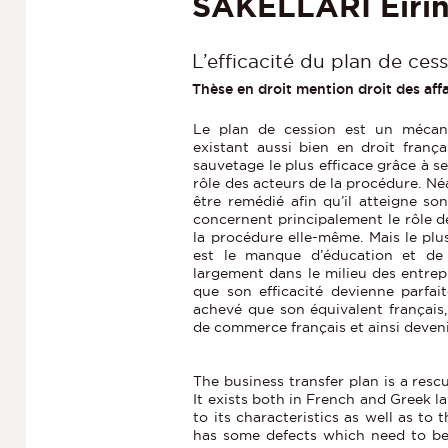
SAKELLARI Eirin
L’efficacité du plan de cess
Thèse en droit mention droit des affa
Le plan de cession est un mécani
existant aussi bien en droit frança
sauvetage le plus efficace grâce à s
rôle des acteurs de la procédure. Néa
être remédié afin qu’il atteigne son
concernent principalement le rôle d
la procédure elle-même. Mais le plu
est le manque d’éducation et de 
largement dans le milieu des entrepr
que son efficacité devienne parfai
achevé que son équivalent français,
de commerce français et ainsi deven
The business transfer plan is a resc
It exists both in French and Greek l
to its characteristics as well as to 
has some defects which need to be c