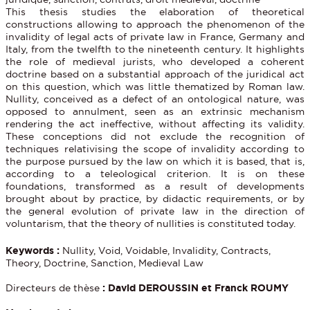
This thesis studies the elaboration of theoretical
constructions allowing to approach the phenomenon of the
invalidity of legal acts of private law in France, Germany and
Italy, from the twelfth to the nineteenth century. It highlights
the role of medieval jurists, who developed a coherent
doctrine based on a substantial approach of the juridical act
on this question, which was little thematized by Roman law.
Nullity, conceived as a defect of an ontological nature, was
opposed to annulment, seen as an extrinsic mechanism
rendering the act ineffective, without affecting its validity.
These conceptions did not exclude the recognition of
techniques relativising the scope of invalidity according to
the purpose pursued by the law on which it is based, that is,
according to a teleological criterion. It is on these
foundations, transformed as a result of developments
brought about by practice, by didactic requirements, or by
the general evolution of private law in the direction of
voluntarism, that the theory of nullities is constituted today.
Keywords :
Nullity, Void, Voidable, Invalidity, Contracts,
Theory, Doctrine, Sanction, Medieval Law
Directeurs de thèse
:
David DEROUSSIN et Franck ROUMY