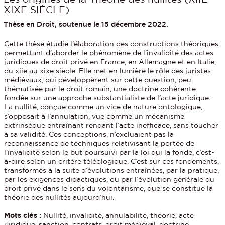
XIXE SIÈCLE)
Thèse en Droit, soutenue le 15 décembre 2022.
Cette thèse étudie l’élaboration des constructions théoriques
permettant d’aborder le phénomène de l’invalidité des actes
juridiques de droit privé en France, en Allemagne et en Italie,
du xiie au xixe siècle. Elle met en lumière le rôle des juristes
médiévaux, qui développèrent sur cette question, peu
thématisée par le droit romain, une doctrine cohérente
fondée sur une approche substantialiste de l’acte juridique.
La nullité, conçue comme un vice de nature ontologique,
s’opposait à l’annulation, vue comme un mécanisme
extrinsèque entraînant rendant l’acte inefficace, sans toucher
à sa validité. Ces conceptions, n’excluaient pas la
reconnaissance de techniques relativisant la portée de
l’invalidité selon le but poursuivi par la loi qui la fonde, c’est-
à-dire selon un critère téléologique. C’est sur ces fondements,
transformés à la suite d’évolutions entraînées, par la pratique,
par les exigences didactiques, ou par l’évolution générale du
droit privé dans le sens du volontarisme, que se constitue la
théorie des nullités aujourd’hui.
Mots clés :
Nullité, invalidité, annulabilité, théorie, acte
juridique, sanction, contrats, droit médiéval, doctrine