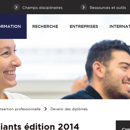
Champs disciplinaires
Ressources et outils
ORMATION
RECHERCHE
ENTREPRISES
INTERNA
Insertion professionnelle
Devenir des diplômés
diants édition 2014
Con