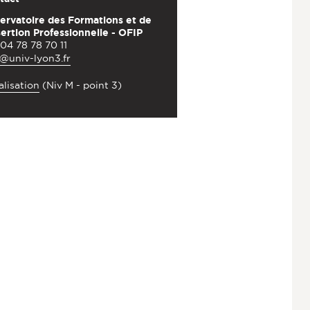
ervatoire des Formations et de
sertion Professionnelle - OFIP
 04 78 78 70 11
p@univ-lyon3.fr
lisation
(Niv M - point 3)