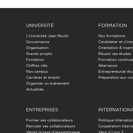
UNIVERSITÉ
FORMATION
L'Université Jean Moulin
Nos formations
Gouvernance
Candidater et s'insc
Organisation
Orientation & Insert
Grands projets
Réussir ses études
Fondation
Formation continu
Chiffres clés
Alternance
Nos campus
Entrepreneuriat étu
Carrières et emploi
Préparation aux co
Organiser un événement
Actualités
ENTREPRISES
INTERNATION
Former ses collaborateurs
Politique Internatio
Recruter ses collaborateurs
Coopération Intern
Verser la taxe d'apprentissage
Venir à Lyon 3