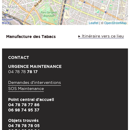
Leaflet
| ©
OpenStreetMap
Itinéraire vers ce lieu
Manufacture des Tabacs
CONTACT
URGENCE MAINTENANCE
04 78 78
78 17
Demandes d'interventions
SOS Maintenance
Point central d'accueil
04 78 78 77 86
06 98 74 95 37
Objets trouvés
04 78 78 78 05