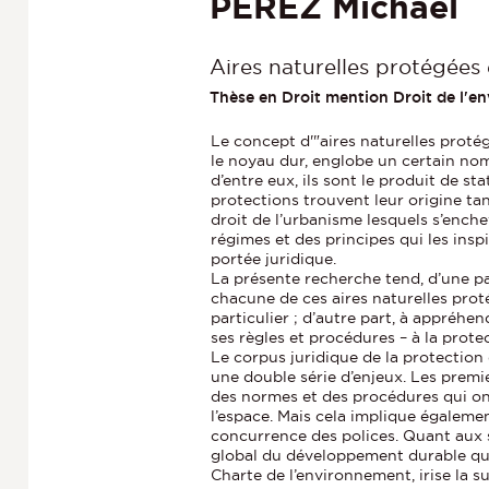
PEREZ Michaël
Aires naturelles protégées 
Thèse en Droit mention Droit de l'e
Le concept d'"aires naturelles protég
le noyau dur, englobe un certain nom
d’entre eux, ils sont le produit de s
protections trouvent leur origine ta
droit de l’urbanisme lesquels s’enchev
régimes et des principes qui les inspi
portée juridique.
La présente recherche tend, d’une par
chacune de ces aires naturelles pro
particulier ; d’autre part, à appréhe
ses règles et procédures – à la prote
Le corpus juridique de la protection
une double série d’enjeux. Les premie
des normes et des procédures qui ont
l’espace. Mais cela implique égalemen
concurrence des polices. Quant aux s
global du développement durable qui
Charte de l’environnement, irise la s