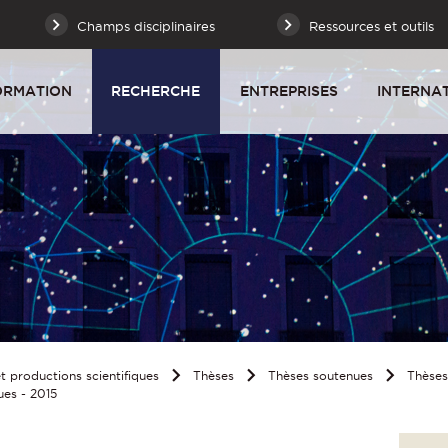
Champs disciplinaires
Ressources et outils
ORMATION
RECHERCHE
ENTREPRISES
INTERNA
 productions scientifiques
Thèses
Thèses soutenues
Thèse
ues - 2015