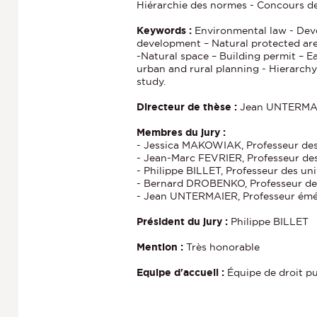
Hiérarchie des normes - Concours de
Keywords :
Environmental law - Dev
development – Natural protected area
-Natural space – Building permit – Ea
urban and rural planning - Hierarch
study.
Directeur de thèse :
Jean UNTERMA
Membres du jury :
- Jessica MAKOWIAK, Professeur des 
- Jean-Marc FEVRIER, Professeur des
- Philippe BILLET, Professeur des un
- Bernard DROBENKO, Professeur des
- Jean UNTERMAIER, Professeur émér
Président du jury :
Philippe BILLET
Mention :
Très honorable
Equipe d'accueil :
Équipe de droit pu