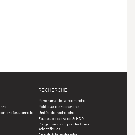
RECHERCHE
Panorama de la recherche
rire
Politique de recherche
ion professionnelle
Unités de recherche
Études doctorales & HDR
Programmes et productions
e
scientifiques
Appuis à la recherche