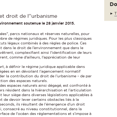
Do
►
T
et droit de l''urbanisme
nvironnement soutenue le 28 janvier 2015.
ées", parcs nationaux et réserves naturelles, pour
bre de régimes juridiques. Pour les plus classiques
tatuts légaux combinés à des règles de police. Ces
nt dans le droit de l’environnement que dans le
êtrent, complexifiant ainsi l'identification de leurs
rent, comme d'ailleurs, l'appréciation de leur
t, à définir le régime juridique applicable dans
tégées en en dévoilant l’agencement normatif
nder la contribution du droit de l’urbanisme – de par
ction des espaces naturels.
 des espaces naturels ainsi dégagé, est confronté à
rs résident dans la hiérarchisation et l’articulation
 leur siège dans diverses législations applicables à
t de devoir lever certains obstacles liés à la
econds, ils résultent de l’émergence d’un droit
, consacré au niveau constitutionnel, dans la
urface de l'océan des réglementations et s'impose à