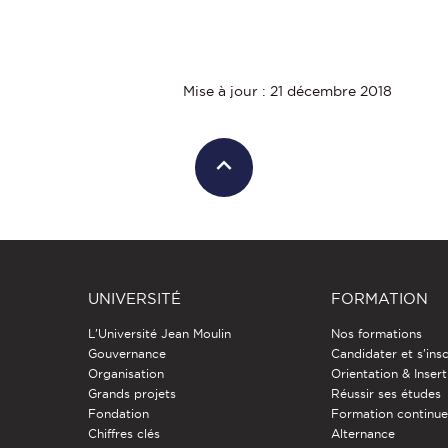
Mise à jour : 21 décembre 2018
UNIVERSITÉ
FORMATION
L'Université Jean Moulin
Nos formations
Gouvernance
Candidater et s'insc
Organisation
Orientation & Insert
Grands projets
Réussir ses études
Fondation
Formation continu
Chiffres clés
Alternance