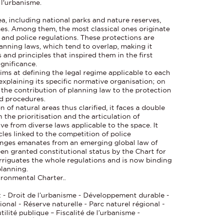
 l'urbanisme.
a, including national parks and nature reserves,
mes. Among them, the most classical ones originate
 and police regulations. These protections are
anning laws, which tend to overlap, making it
 and principles that inspired them in the first
ignificance.
ms at defining the legal regime applicable to each
explaining its specific normative organisation; on
fy the contribution of planning law to the protection
nd procedures.
 of natural areas thus clarified, it faces a double
in the prioritisation and the articulation of
ve from diverse laws applicable to the space. It
cles linked to the competition of police
lenges emanates from an emerging global law of
en granted constitutional status by the Chart for
rriguates the whole regulations and is now binding
planning.
ironmental Charter..
 - Droit de l’urbanisme - Développement durable -
ional - Réserve naturelle - Parc naturel régional -
tilité publique – Fiscalité de l’urbanisme -