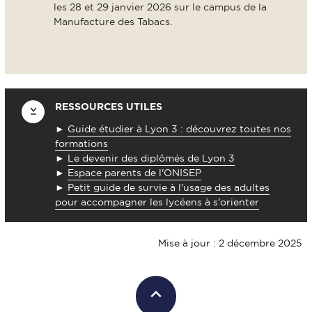
les 28 et 29 janvier 2026 sur le campus de la
Manufacture des Tabacs.
RESSOURCES UTILES
►
Guide étudier à Lyon 3 : découvrez toutes nos
formations
►
Le devenir des diplômés de Lyon 3
►
Espace parents de l'ONISEP
►
Petit guide de survie à l'usage des adultes
pour accompagner les lycéens à s'orienter
Mise à jour : 2 décembre 2025