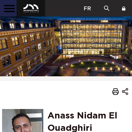
FR
Anass Nidam El
Ouadghiri