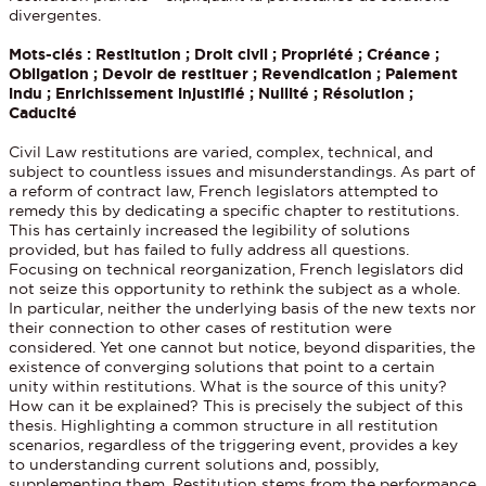
divergentes.
Mots-clés : Restitution ; Droit civil ; Propriété ; Créance ;
Obligation ; Devoir de restituer ; Revendication ; Paiement
indu ; Enrichissement injustifié ; Nullité ; Résolution ;
Caducité
Civil Law restitutions are varied, complex, technical, and
subject to countless issues and misunderstandings. As part of
a reform of contract law, French legislators attempted to
remedy this by dedicating a specific chapter to restitutions.
This has certainly increased the legibility of solutions
provided, but has failed to fully address all questions.
Focusing on technical reorganization, French legislators did
not seize this opportunity to rethink the subject as a whole.
In particular, neither the underlying basis of the new texts nor
their connection to other cases of restitution were
considered. Yet one cannot but notice, beyond disparities, the
existence of converging solutions that point to a certain
unity within restitutions. What is the source of this unity?
How can it be explained? This is precisely the subject of this
thesis. Highlighting a common structure in all restitution
scenarios, regardless of the triggering event, provides a key
to understanding current solutions and, possibly,
supplementing them. Restitution stems from the performance