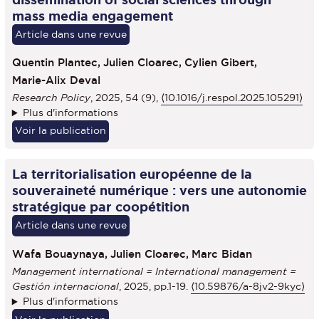
mass media engagement
Article dans une revue
Quentin Plantec,
Julien Cloarec,
Cylien Gibert,
Marie-Alix Deval
Research Policy
, 2025, 54 (9),
⟨10.1016/j.respol.2025.105291⟩
Plus d'informations
Voir la publication
La territorialisation européenne de la
souveraineté numérique : vers une autonomie
stratégique par coopétition
Article dans une revue
Wafa Bouaynaya,
Julien Cloarec,
Marc Bidan
Management international = International management =
Gestión internacional
, 2025, pp.1-19.
⟨10.59876/a-8jv2-9kyc⟩
Plus d'informations