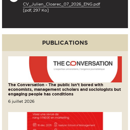
CV_Julien_Cloarec_07_2026_ENG.pdf
[pdf, 297 Ko]
PUBLICATIONS
The Conversation - The public isn’t bored with
economists, management scholars and sociologists but
engaging people has conditions
6 juillet 2026