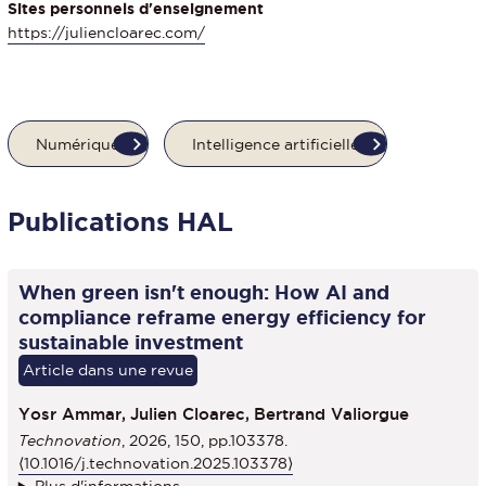
Sites personnels d'enseignement
https://juliencloarec.com/
Numérique
Intelligence artificielle
Publications HAL
When green isn't enough: How AI and
compliance reframe energy efficiency for
sustainable investment
Article dans une revue
Yosr Ammar,
Julien Cloarec,
Bertrand Valiorgue
Technovation
, 2026, 150, pp.103378.
⟨10.1016/j.technovation.2025.103378⟩