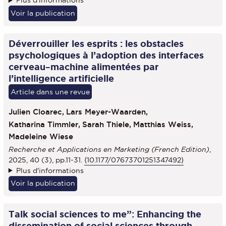
Plus d'informations
Voir la publication
Déverrouiller les esprits : les obstacles
psychologiques à l’adoption des interfaces
cerveau–machine alimentées par
l’intelligence artificielle
Article dans une revue
Julien Cloarec,
Lars Meyer-Waarden,
Katharina Timmler,
Sarah Thiele,
Matthias Weiss,
Madeleine Wiese
Recherche et Applications en Marketing (French Edition)
,
2025, 40 (3), pp.11-31.
⟨10.1177/07673701251347492⟩
Plus d'informations
Voir la publication
Talk social sciences to me”: Enhancing the
dissemination of social sciences through