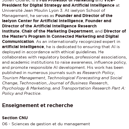
Julien Cloarec is a
Full Professor of Marketing
and
Vice-
President for Digital Strategy and Artificial Intelligence
at
Université Jean Moulin Lyon 3. At iaelyon School of
Management, he serves as
Founder and Director of the
iaelyon Center for Artificial Intelligence
,
Founder and
Director of the Artificial Intelligence Research
Institute
,
Chair of the Marketing Department
, and
Director of
the Master’s Program in Connected Marketing and Digital
Communication
. As an internationally recognized expert in
artificial intelligence
, he is dedicated to ensuring that AI is
deployed in accordance with ethical guidelines. He
collaborates with regulatory bodies, professional associations,
and academic institutions to raise awareness, influence policy,
and promote responsible AI development. His work has been
published in numerous journals such as
Research Policy
,
Tourism Management
,
Technological Forecasting and Social
Change
,
Technovation
,
Journal of Business Research
,
Psychology & Marketing
, and
Transportation Research Part A:
Policy and Practice
.
Enseignement et recherche
Section CNU
06 - Sciences de gestion et du management