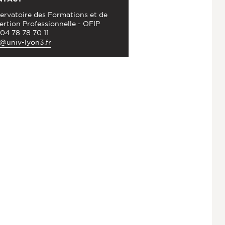
ervatoire des Formations et de
sertion Professionnelle - OFIP
 04 78 78 70 11
p@univ-lyon3.fr