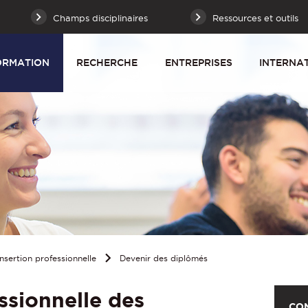
Champs disciplinaires
Ressources et outils
ORMATION
RECHERCHE
ENTREPRISES
INTERNA
Insertion professionnelle
Devenir des diplômés
ssionnelle des
CO