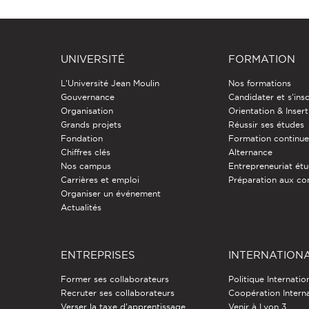
UNIVERSITÉ
FORMATION
L'Université Jean Moulin
Nos formations
Gouvernance
Candidater et s'insc
Organisation
Orientation & Insert
Grands projets
Réussir ses études
Fondation
Formation continu
Chiffres clés
Alternance
Nos campus
Entrepreneuriat étu
Carrières et emploi
Préparation aux co
Organiser un événement
Actualités
ENTREPRISES
INTERNATION
Former ses collaborateurs
Politique Internatio
Recruter ses collaborateurs
Coopération Intern
Verser la taxe d'apprentissage
Venir à Lyon 3