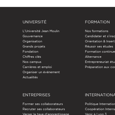
UNIVERSITÉ
FORMATION
L'Université Jean Moulin
Nos formations
Gouvernance
Candidater et s'insc
Organisation
Orientation & Insert
Grands projets
Réussir ses études
Fondation
Formation continu
Chiffres clés
Alternance
Nos campus
Entrepreneuriat étu
Carrières et emploi
Préparation aux co
Organiser un événement
Actualités
ENTREPRISES
INTERNATION
Former ses collaborateurs
Politique Internatio
Recruter ses collaborateurs
Coopération Intern
Verser la taxe d'apprentissage
Venir à Lyon 3