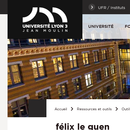
UFR / Instituts
UNIVERSITÉ
F
Accueil
Ressources et outils
Outil
félix le guen