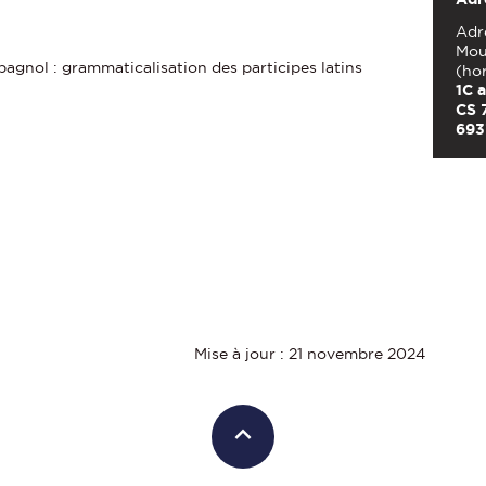
Adre
Mou
pagnol : grammaticalisation des participes latins
(ho
1C 
CS 
693
Mise à jour : 21 novembre 2024