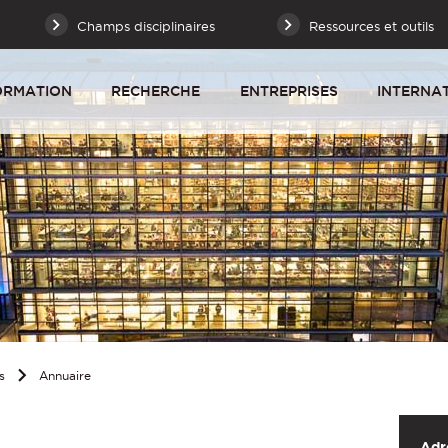
Champs disciplinaires
Ressources et outils
ORMATION
RECHERCHE
ENTREPRISES
INTERNA
s
Annuaire
Adr