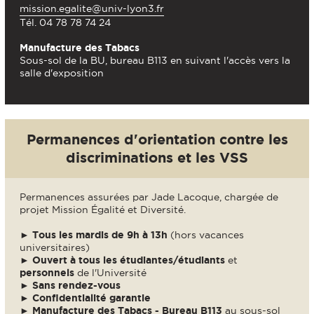
mission.egalite@univ-lyon3.fr
Tél. 04 78 78 74 24
Manufacture des Tabacs
Sous-sol de la BU, bureau B113 en suivant l'accès vers la
salle d'exposition
Permanences d'orientation contre les
discriminations et les VSS
Permanences assurées par Jade Lacoque, chargée de
projet Mission Égalité et Diversité.
►
Tous les mardis de 9h à 13h
(hors vacances
universitaires)
►
Ouvert à tous les étudiantes/étudiants
et
personnels
de l'Université
►
Sans rendez-vous
►
Confidentialité garantie
► Manufacture des Tabacs - Bureau B113
au sous-sol