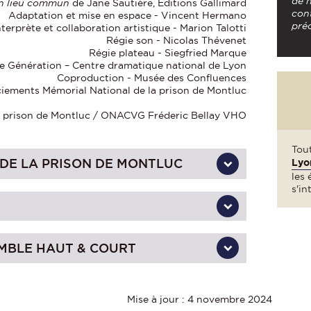
de h
n lieu commun
de Jane Sautière, Editions Gallimard
con
Adaptation et mise en espace - Vincent Hermano
préc
nterprète et collaboration artistique - Marion Talotti
Régie son - Nicolas Thévenet
Régie plateau - Siegfried Marque
e Génération – Centre dramatique national de Lyon
Coproduction - Musée des Confluences
iements Mémorial National de la prison de Montluc
la prison de Montluc / ONACVG Fréderic Bellay VHO
Tou
Lyo
DE LA PRISON DE MONTLUC
les 
s'in
EMBLE HAUT & COURT
Mise à jour : 4 novembre 2024