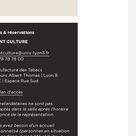
s & réservations
NT CULTURE
ntculture@univ-lyon3.fr
78 78 78 00
ufacture des Tabacs
ours Albert Thomas | Lyon 8
 | Espace Rue Sud
lan d'accès
retardataires ne sont pas
ptés dans la salle après l'horaire
oncé de la représentation.
s avez besoin d'un accueil
sonnalisé (personnes en situation