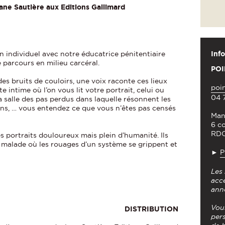
Jane Sautière aux Editions Gallimard
Info
 individuel avec notre éducatrice pénitentiaire
e parcours en milieu carcéral.
POI
es bruits de couloirs, une voix raconte ces lieux
poi
te intime où l’on vous lit votre portrait, celui ou
04 
la salle des pas perdus dans laquelle résonnent les
ns, … vous entendez ce que vous n’êtes pas censés
Man
6 c
RDC
s portraits douloureux mais plein d’humanité. Ils
 malade où les rouages d’un système se grippent et
►
P
Les 
acce
ann
Vou
DISTRIBUTION
per