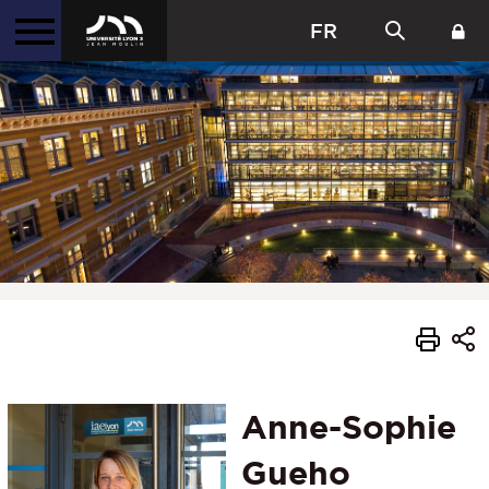
FR
Anne-Sophie
Gueho