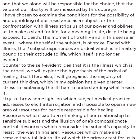
and that we alone will be responsible for the choice, that the
value of our liberty will be measured by this courage.
I have chosen to examine the conditions for the possibility of
and upholding of our resistance as a subject for the
confrontation with illness strips us of our power and obliges
us to make a stand for life, for a meaning to life, despite being
exposed to death. The moment of truth – and in this sense an
event – where the self of the subject, is at stake. Faced with
illness, the 2 subject experiences an ordeal which is intimately
bound to their attitude to life, which itself is no longer
evident.
Counter to the self-evident idea that it is the illness which is
the ordeal, we will explore the hypothesis of the ordeal of
healing itself. Here also, I will go against the majority of
current thinking, which in my opinion has given greater
stress to explaining the ill than to understanding what resists
it.
I try to throw some light on which subject medical practice
addresses to elicit interrogation and if possible to open a new
area of resources for people responsible for healing.
Resources which lead to a rethinking of our relationship to
sensitive subjects and the illusion of one’s compassionate
control. Resources which reconsider the subject’s capacity to
resist “the way things are”. Resources which make and
remake the vital link to life, of which the primary test for us is