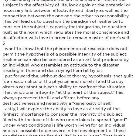
subject in the affectivity of life, look again at the potential or
necessary link between affectivity and liberty as well as the
connection between the one and the other to responsibility.
This will lead us to question the paradigm of resilience to
consider the subject's capacity for integration, to question
guilt as the norm which regulates the moral conscience and
disaffection with love in order to remain master of one's self.
3
I want to show that the phenomenon of resilience does not
permit the hypothesis of a possible integrity of the subject;
resilience can also be considered as an artifact produced by
an individual who assembles an attitude to the disaster
residing in them and destroying them bit by bit.
I put forward the, without doubt thorny, hypothesis, that guilt
is an accomplice of the physical and moral ill and thereby
alters a resistant subject's ability to confront the situation.
That emotional integrity, “at the heart of the subject” has
always preceded the ill and affirms before any
destructiveness and negativity a “generosity of self.”
Lastly, I will explore the ability to love as a reality of the
highest importance to consider the integrity of a subject,
filled with the love of life who undertakes to spread "good".
Under what conditions is life worth living for an individual
and is it possible to persevere in the development of these
conditions when the "end of life" is so evident? That is the