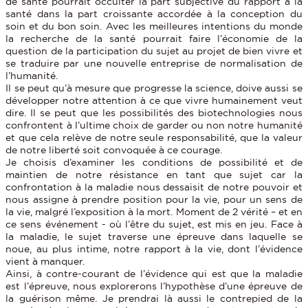
de santé pourrait occulter la part subjective du rapport à la
santé dans la part croissante accordée à la conception du
soin et du bon soin. Avec les meilleures intentions du monde
la recherche de la santé pourrait faire l’économie de la
question de la participation du sujet au projet de bien vivre et
se traduire par une nouvelle entreprise de normalisation de
l’humanité.
Il se peut qu’à mesure que progresse la science, doive aussi se
développer notre attention à ce que vivre humainement veut
dire. Il se peut que les possibilités des biotechnologies nous
confrontent à l’ultime choix de garder ou non notre humanité
et que cela relève de notre seule responsabilité, que la valeur
de notre liberté soit convoquée à ce courage.
Je choisis d’examiner les conditions de possibilité et de
maintien de notre résistance en tant que sujet car la
confrontation à la maladie nous dessaisit de notre pouvoir et
nous assigne à prendre position pour la vie, pour un sens de
la vie, malgré l’exposition à la mort. Moment de 2 vérité – et en
ce sens événement - où l’être du sujet, est mis en jeu. Face à
la maladie, le sujet traverse une épreuve dans laquelle se
noue, au plus intime, notre rapport à la vie, dont l’évidence
vient à manquer.
Ainsi, à contre-courant de l’évidence qui est que la maladie
est l’épreuve, nous explorerons l’hypothèse d’une épreuve de
la guérison même. Je prendrai là aussi le contrepied de la