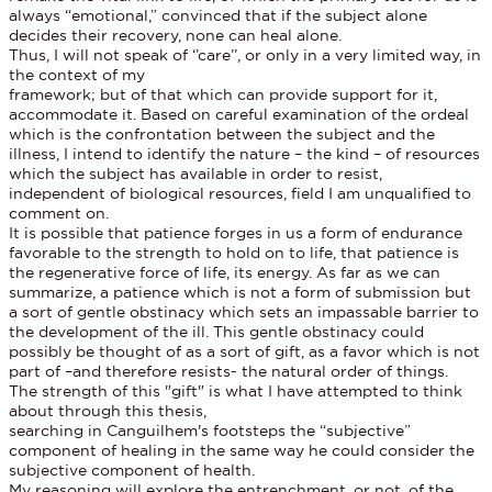
always “emotional,” convinced that if the subject alone
decides their recovery, none can heal alone.
Thus, I will not speak of ‘’care’’, or only in a very limited way, in
the context of my
framework; but of that which can provide support for it,
accommodate it. Based on careful examination of the ordeal
which is the confrontation between the subject and the
illness, I intend to identify the nature – the kind – of resources
which the subject has available in order to resist,
independent of biological resources, field I am unqualified to
comment on.
It is possible that patience forges in us a form of endurance
favorable to the strength to hold on to life, that patience is
the regenerative force of life, its energy. As far as we can
summarize, a patience which is not a form of submission but
a sort of gentle obstinacy which sets an impassable barrier to
the development of the ill. This gentle obstinacy could
possibly be thought of as a sort of gift, as a favor which is not
part of –and therefore resists- the natural order of things.
The strength of this "gift" is what I have attempted to think
about through this thesis,
searching in Canguilhem's footsteps the “subjective”
component of healing in the same way he could consider the
subjective component of health.
My reasoning will explore the entrenchment, or not, of the