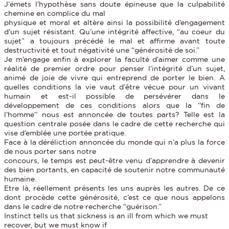
J’émets l’hypothèse sans doute épineuse que la culpabilité
chemine en complice du mal
physique et moral et altère ainsi la possibilité d’engagement
d’un sujet résistant. Qu’une intégrité affective, “au coeur du
sujet” a toujours précédé le mal et affirme avant toute
destructivité et tout négativité une “générosité de soi.”
Je m’engage enfin à explorer la faculté d’aimer comme une
réalité de premier ordre pour penser l’intégrité d’un sujet,
animé de joie de vivre qui entreprend de porter le bien. A
quelles conditions la vie vaut d’être vécue pour un vivant
humain et est-il possible de persévérer dans le
développement de ces conditions alors que la ‘’fin de
l’homme’’ nous est annoncée de toutes parts? Telle est la
question centrale posée dans le cadre de cette recherche qui
vise d’emblée une portée pratique.
Face à la déréliction annoncée du monde qui n’a plus la force
de nous porter sans notre
concours, le temps est peut-être venu d’apprendre à devenir
des bien portants, en capacité de soutenir notre communauté
humaine.
Etre là, réellement présents les uns auprès les autres. De ce
dont procède cette générosité, c’est ce que nous appelons
dans le cadre de notre recherche “guérison.”
Instinct tells us that sickness is an ill from which we must
recover, but we must know if