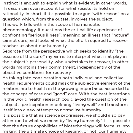
instinct is enough to explain what is evident, in other words,
if reason can even account for what resists its hold on
rationality. In short, if it's possible to argue "with reason" on a
question which, from the outset, involves the subject.
This work falls within the scope of hermeneutic
phenomenology. It questions the critical life experience of
confronting "serious illness", meaning an illness that "nature"
cannot cure, and looks at what the effort required to recover
teaches us about our humanity.
Separate from the perspective which seeks to identify “the
essence of the cure,” my aim is to interpret what is at play in
the subject's personality, who undertakes to recover, in other
words maintains their commitment, independently of the
objective conditions for recovery.
As taking into consideration both individual and collective
health requirements could mask the subjective element of the
relationship to health in the growing importance accorded to
the concept of care and ‘’good’’ care. With the best intentions
in the world health research could avoid the question of the
subject's participation in defining "living well" and transform
itself into a new attempt to normalize humanity.
It is possible that as science progresses, we should also pay
attention to what we mean by "living humanely". It is possible
that the future capabilities of biotechnology will force us into
making the ultimate choice of keeping, or not, our humanity