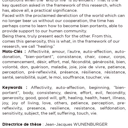
key question asked in the framework of this research, which
has, above all, a practical significance.
Faced with the proclaimed dereliction of the world which can
no longer bear us without our cooperation, the time has
perhaps come to learn how to become bien portants, able to
provide support to our human community.
Being there, truly present each for the other. From this,
comes this generosity, this is what, in the framework of our
research, we call “healing.”
Mots-Clés :
Affectivité, amour, l’autre, auto-affection, auto-
donation, ‘’bien-portant’’, consistance, chair, coeur, corps,
commencement, désir, effort, mal, fécondité, générosité, bien,
volonté, don, guérison, maladie, joie, joie de vivre, patience,
perception, pré-reflexivité, présence, résilience, résistance,
santé, sensibilité, sujet, le moi, souffrance, toucher, vie.
Keywords :
Affectivity, auto-affection, beginning, ‘’bien-
portant’’, body, consistency, desire, effort, evil, fecondity,
generosity, good, good will, gift, healing, health, heart, illness,
joy, joy of living, love, others, patience, perception, pre-
reflexivity, presence, resilience, resistance, selfdonation,
sensitivity, subject, the self, suffering, touch, vie.
Directrice de thèse
: Jean-Jacques WUNENBURGER