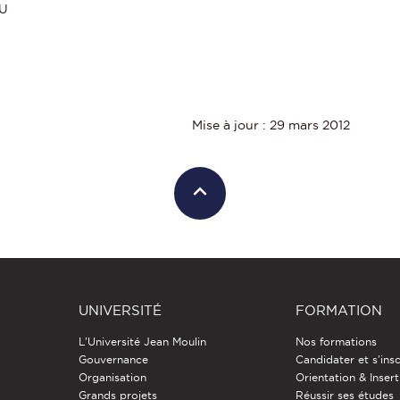
AU
Mise à jour : 29 mars 2012
UNIVERSITÉ
FORMATION
L'Université Jean Moulin
Nos formations
Gouvernance
Candidater et s'insc
Organisation
Orientation & Insert
Grands projets
Réussir ses études