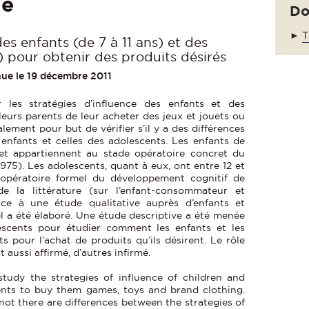
le
Do
►
T
es enfants (de 7 à 11 ans) et des
) pour obtenir des produits désirés
nue le 19 décembre 2011
 les stratégies d’influence des enfants et des
leurs parents de leur acheter des jeux et jouets ou
ement pour but de vérifier s’il y a des différences
s enfants et celles des adolescents. Les enfants de
 et appartiennent au stade opératoire concret du
975). Les adolescents, quant à eux, ont entre 12 et
 opératoire formel du développement cognitif de
e la littérature (sur l’enfant-consommateur et
âce à une étude qualitative auprès d’enfants et
 a été élaboré. Une étude descriptive a été menée
escents pour étudier comment les enfants et les
s pour l’achat de produits qu’ils désirent. Le rôle
 aussi affirmé, d’autres infirmé.
study the strategies of influence of children and
ents to buy them games, toys and brand clothing.
 not there are differences between the strategies of