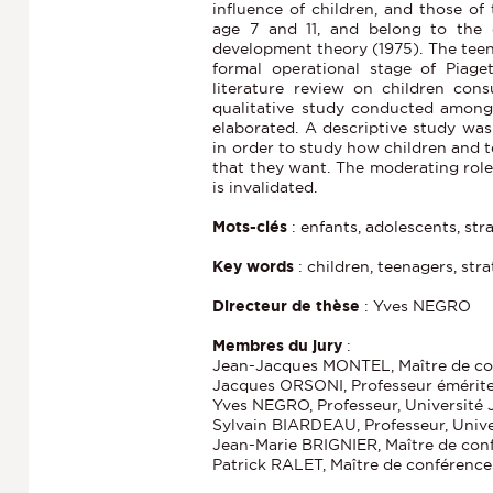
influence of children, and those of
age 7 and 11, and belong to the c
development theory (1975). The teen
formal operational stage of Piage
literature review on children co
qualitative study conducted among
elaborated. A descriptive study was
in order to study how children and 
that they want. The moderating role 
is invalidated.
Mots-clés
: enfants, adolescents, st
Key words
: children, teenagers, str
Directeur de thèse
: Yves NEGRO
Membres du jury
:
Jean-Jacques MONTEL, Maître de co
Jacques ORSONI, Professeur émérite,
Yves NEGRO, Professeur, Université 
Sylvain BIARDEAU, Professeur, Unive
Jean-Marie BRIGNIER, Maître de con
Patrick RALET, Maître de conférence