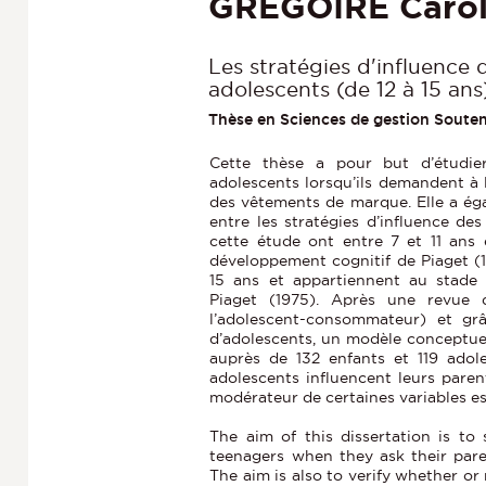
GREGOIRE Caro
Les stratégies d'influence d
adolescents (de 12 à 15 ans
Thèse en Sciences de gestion Soute
Cette thèse a pour but d’étudier
adolescents lorsqu’ils demandent à 
des vêtements de marque. Elle a égal
entre les stratégies d’influence de
cette étude ont entre 7 et 11 ans
développement cognitif de Piaget (1
15 ans et appartiennent au stade
Piaget (1975). Après une revue d
l’adolescent-consommateur) et gr
d’adolescents, un modèle conceptuel
auprès de 132 enfants et 119 adol
adolescents influencent leurs parent
modérateur de certaines variables est
The aim of this dissertation is to 
teenagers when they ask their par
The aim is also to verify whether or