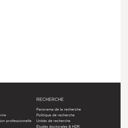
RECHERCHE
Panorama de la recherche
rire
Politique de recherche
ion professionnelle
Unités de recherche
Études doctorales & HDR