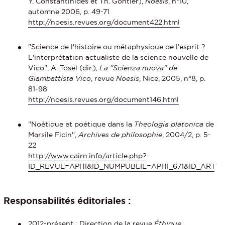
Y. Constantinidès et Th. Gontier),
Noesis
, n°10,
automne 2006, p. 49-71
http://noesis.revues.org/document422.html
"Science de l'histoire ou métaphysique de l'esprit ?
L'interprétation actualiste de la science nouvelle de
Vico", A. Tosel (dir.),
La "Scienza nuova" de
Giambattista Vico
, revue
Noesis
, Nice, 2005, n°8, p.
81-98
http://noesis.revues.org/document146.html
"Noétique et poétique dans la
Theologia platonica
de
Marsile Ficin",
Archives de philosophie
, 2004/2, p. 5-
22
http://www.cairn.info/article.php?
ID_REVUE=APHI&ID_NUMPUBLIE=APHI_671&ID_ARTIC
Responsabilités éditoriales :
2012-présent : Direction de la
revue
Éthique,