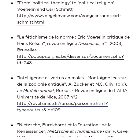
"From 'political theology' to 'political religion' :
Voegelin and Carl Schmitt"
http://www.voegelinview.com/voegelin-and-carl-
schmitt.html
"Le fétichisme de la norme : Eric Voegelin critique de
Hans Kelsen", revue en ligne
Dissensus
, n°1, 2008,
Bruxelles
http://popups.ulg.ac.be/dissensus/document.php?
id=248
"Intelligence et vertus animales : Montaigne lecteur
de la zoologie antique", A. Zucker et M.C. Olivi (dir.),
Le Modèle animal
, Rursus - Revue en ligne du LALIA,
Université de Nice, 2007 n°2
http://revel.unice.fr/rursus/personne.html?
type=auteur&id=109
"Nietzsche, Burckhardt et la "question" de la
Renaissance",
Nietzsche et l'humanisme
(dir. P. Caye,