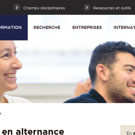
Champs disciplinaires
Ressources et outils
ORMATION
RECHERCHE
ENTREPRISES
INTERNA
s
 en alternance
En