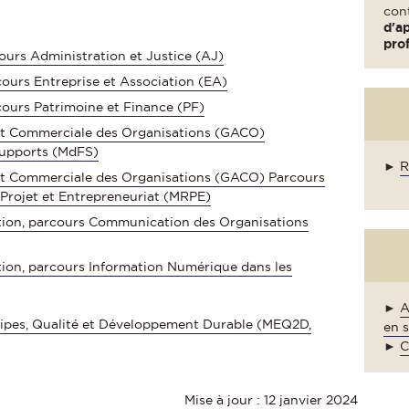
cont
d'a
prof
ours Administration et Justice (AJ)
ours Entreprise et Association (EA)
cours Patrimoine et Finance (PF)
et Commerciale des Organisations (GACO)
upports (MdFS)
►
R
et Commerciale des Organisations (GACO) Parcours
rojet et Entrepreneuriat (MRPE)
ion, parcours Communication des Organisations
on, parcours Information Numérique dans les
►
A
pes, Qualité et Développement Durable (MEQ2D,
en 
►
C
Mise à jour : 12 janvier 2024