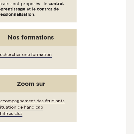
rats sont proposés : le
contrat
pprentissage
et le
contrat de
essionnalisation
.
Nos formations
echercher une formation
Zoom sur
ccompagnement des étudiants
situation de handicap
hiffres clés