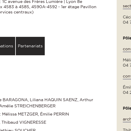
: 1C avenue des Frères Lumière | Lyon 8e
sect
x 4583 à 4585, 4590A-4592 - 1er étage Pavillon
ervices centraux)
Céc
04 
Pôle
ations
Partenariats
con
Mél
04 
con
Émi
04 
écile BARAGONA, Liliana HAQUIN SAENZ, Arthur
 Amélie STREICHENBERGER
Pôle
es : Mélissa METZGER, Émilie PERRIN
arc
N, Thibaud VIGNERESSE
Thi
 Mathieu SOUCHER.