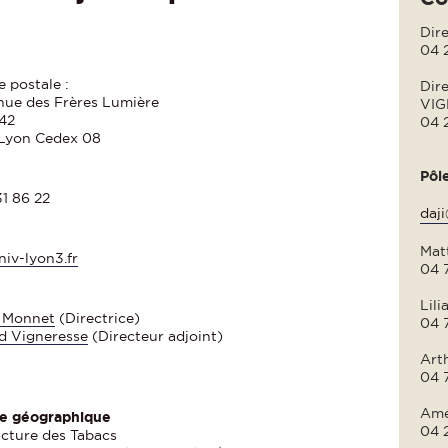
Dir
04 
 postale :
Dire
enue des Frères Lumière
VIG
42
04 
Lyon Cedex 08
Pôle
31 86 22
daji
Mat
iv-lyon3.fr
04 
Lil
 Monnet
(Directrice)
04 
d Vigneresse
(Directeur adjoint)
Art
04 
Amé
e géographique
04 2
cture des Tabacs