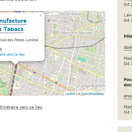
04 
Lén
×
nufacture
04 
s Tabacs
Pôl
enue des Frères Lumière
dpd
8
raire vers ce lieu
Mat
04 
Pou
doc
Leaflet
| ©
OpenStreetMap
pra
Mat
Itinéraire vers ce lieu
04 