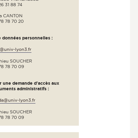
26 31 88 74
a CANTON
78 78 70 20
e données personnelles :
@univ-lyon3.fr
hieu SOUCHER
78 78 70 09
r une demande d'accès aux
uments administratifs :
da@univ-lyon3.fr
hieu SOUCHER
78 78 70 09