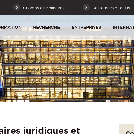
Champs disciplinaires
Ressources et outils
ORMATION
RECHERCHE
ENTREPRISES
INTERNA
aires juridiques et
Co