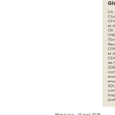
Gl
CA :
CAc
CFV
et d
CR 
CNE
l'En
Rec
COM
et d
CSAE
de l
SDEC
com
ens
ens
SDU 
com
Insp
prof
Mise à jour : 24 avril 2026