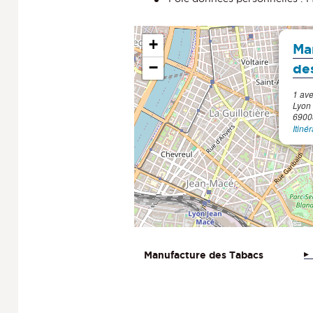
+
Ma
−
de
1 av
Lyon
6900
Itiné
Manufacture des Tabacs