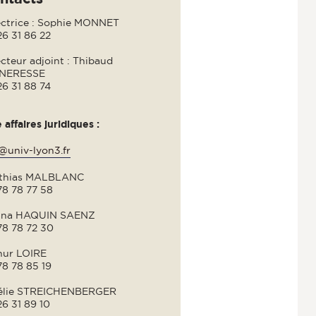
ectrice : Sophie MONNET
26 31 86 22
cteur adjoint : Thibaud
NERESSE
26 31 88 74
 affaires juridiques :
@univ-lyon3.fr
thias MALBLANC
78 78 77 58
iana HAQUIN SAENZ
78 78 72 30
hur LOIRE
78 78 85 19
lie STREICHENBERGER
6 31 89 10