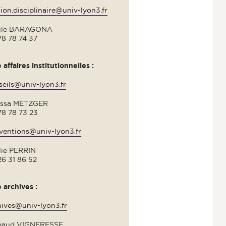
ion.disciplinaire@univ-lyon3.fr
ile BARAGONA
78 78 74 37
 affaires institutionnelles :
seils@univ-lyon3.fr
issa METZGER
78 78 73 23
ventions@univ-lyon3.fr
lie PERRIN
26 31 86 52
 archives :
hives@univ-lyon3.fr
baud VIGNERESSE