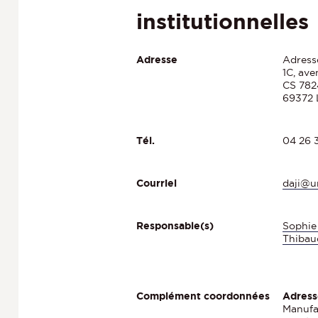
institutionnelles
Adresse
Adresse
1C, av
CS 782
69372 
04 26 
Tél.
daji@un
Courriel
Sophie
Responsable(s)
Thibau
Adress
Complément coordonnées
Manufa