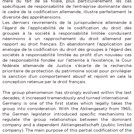
mère du fait de sa filiale, plus particulièrement les cas
spécifiques de responsabilité de l’entreprise dominante dans
le cadre de la codification allemande, illustre parfaitement la
diversité des appréhensions.
Les derniers revirements de la jurisprudence allemande à
l’égard de l’applicabilité de la codification du droit des
groupes à la société à responsabilité limitée conduisent
néanmoins à un rapprochement du droit allemand par
rapport au droit français. En abandonnant l’application par
analogie de la codification du droit des groupes à l’égard des
sociétés à responsabilité limitée au profit d’un nouveau cas
de responsabilité fondée sur l’atteinte à l’existence, la Cour
fédérale allemande de Justice s’écarte de la recherche
prioritaire de protection du patrimoine social pour privilégier
la sanction d’un comportement abusif et rejoint en cela la
conception retenue par le droit français.
The group phenomenon has strongly evolved within the last
decades; it increased tremendously and turned international.
Germany is one of the first states which legally takes the
group into consideration. With the Aktiengesetz from 1965,
the German legislator introduced specific mechanisms to
regulate the group relationships between the dominant
company and a dependant Aktiengesellschaft (public limited
company). The main purpose of this partial codification of the