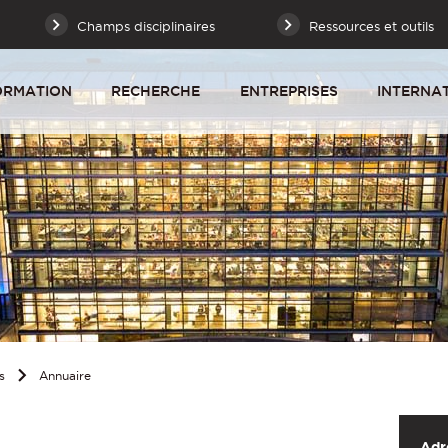
Champs disciplinaires
Ressources et outils
ORMATION
RECHERCHE
ENTREPRISES
INTERNA
s
Annuaire
Adr