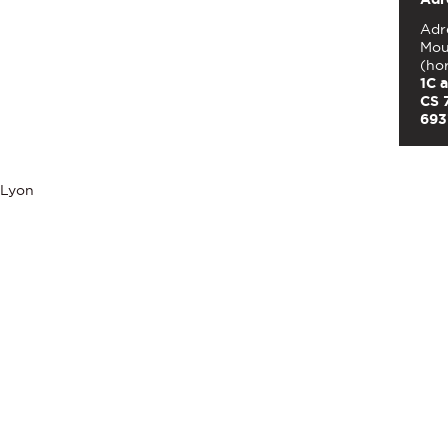
Adre
Mou
(ho
1C 
CS 
693
 Lyon