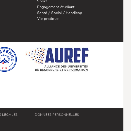
Sport
Engagement étudiant
Santé / Social / Handicap
Vie pratique
S LÉGALES
DONNÉES PERSONNELLES