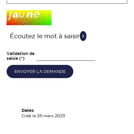
Champ
pour
les
robots.
Si
Écoutez le mot à saisir
vous
êtes
humains,
merci
Validation de
de
saisie (*)
le
laisser
vide.
Dates
Créé le 29 mars 2023