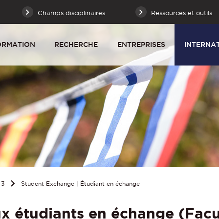
Champs disciplinaires
Ressources et outils
ORMATION
RECHERCHE
ENTREPRISES
INTERNA
 3
Student Exchange | Étudiant en échange
x étudiants en échange (Facu