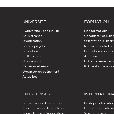
UNIVERSITÉ
FORMATION
L'Université Jean Moulin
Nos formations
Gouvernance
Candidater et s'insc
Organisation
Orientation & Insert
Grands projets
Réussir ses études
Fondation
Formation continu
Chiffres clés
Alternance
Nos campus
Entrepreneuriat étu
Carrières et emploi
Préparation aux co
Organiser un événement
Actualités
ENTREPRISES
INTERNATION
Former ses collaborateurs
Politique Internatio
Recruter ses collaborateurs
Coopération Intern
Verser la taxe d'apprentissage
Venir à Lyon 3