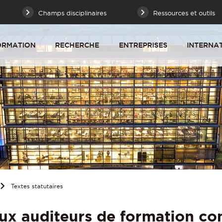
Champs disciplinaires
Ressources et outils
ORMATION
RECHERCHE
ENTREPRISES
INTERNA
Textes statutaires
aux auditeurs de formation co