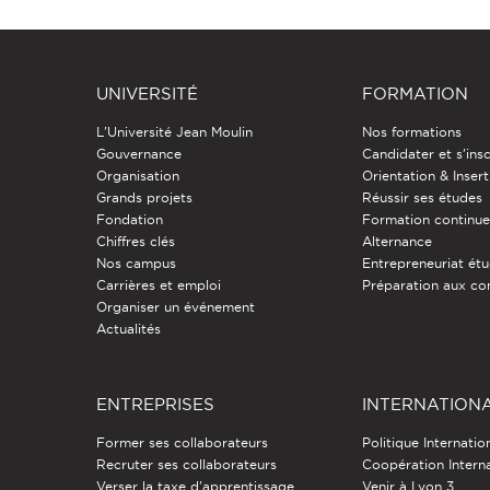
UNIVERSITÉ
FORMATION
L'Université Jean Moulin
Nos formations
Gouvernance
Candidater et s'insc
Organisation
Orientation & Insert
Grands projets
Réussir ses études
Fondation
Formation continu
Chiffres clés
Alternance
Nos campus
Entrepreneuriat étu
Carrières et emploi
Préparation aux co
Organiser un événement
Actualités
ENTREPRISES
INTERNATION
Former ses collaborateurs
Politique Internatio
Recruter ses collaborateurs
Coopération Intern
Verser la taxe d'apprentissage
Venir à Lyon 3