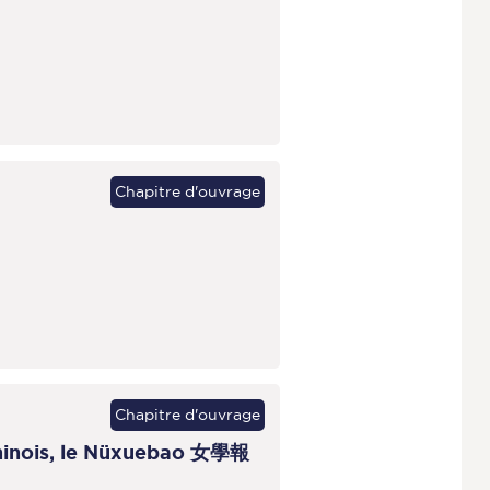
Chapitre d'ouvrage
Chapitre d'ouvrage
 chinois, le Nüxuebao 女學報