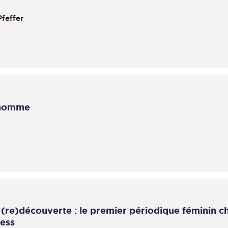
Pfeffer
l'homme
ne (re)découverte : le premier périodique féminin
ress