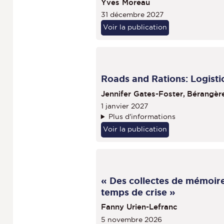
Yves Moreau
31 décembre 2027
Voir la publication
Roads and Rations: Logisti
Jennifer Gates-Foster,
Bérangèr
1 janvier 2027
Plus d'informations
Voir la publication
« Des collectes de mémoires
temps de crise »
Fanny Urien-Lefranc
5 novembre 2026