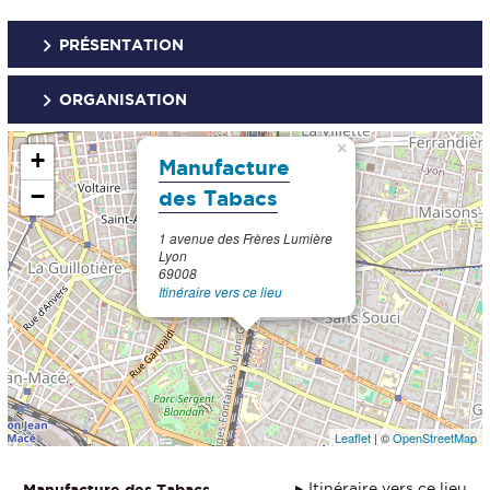
PRÉSENTATION
ORGANISATION
×
+
Manufacture
−
des Tabacs
1 avenue des Frères Lumière
Lyon
69008
Itinéraire vers ce lieu
Leaflet
| ©
OpenStreetMap
Itinéraire vers ce lieu