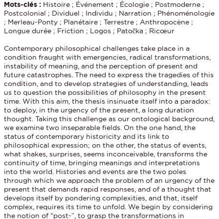
Mots-clés :
Histoire ; Événement ; Écologie ; Postmoderne ;
Postcolonial ; Dividuel ; Individu ; Narration ; Phénoménologie
; Merleau-Ponty ; Planétaire ; Terrestre ; Anthropocène ;
Longue durée ; Friction ; Logos ; Patočka ; Ricœur
Contemporary philosophical challenges take place in a
condition fraught with emergencies, radical transformations,
instability of meaning, and the perception of present and
future catastrophes. The need to express the tragedies of this
condition, and to develop strategies of understanding, leads
us to question the possibilities of philosophy in the present
time. With this aim, the thesis insinuate itself into a paradox:
to deploy, in the urgency of the present, a long duration
thought. Taking this challenge as our ontological background,
we examine two inseparable fields. On the one hand, the
status of contemporary historicity and its link to
philosophical expression; on the other, the status of events,
what shakes, surprises, seems inconceivable, transforms the
continuity of time, bringing meanings and interpretations
into the world. Histories and events are the two poles
through which we approach the problem of an urgency of the
present that demands rapid responses, and of a thought that
develops itself by pondering complexities, and that, itself
complex, requires its time to unfold. We begin by considering
the notion of “post-”, to grasp the transformations in