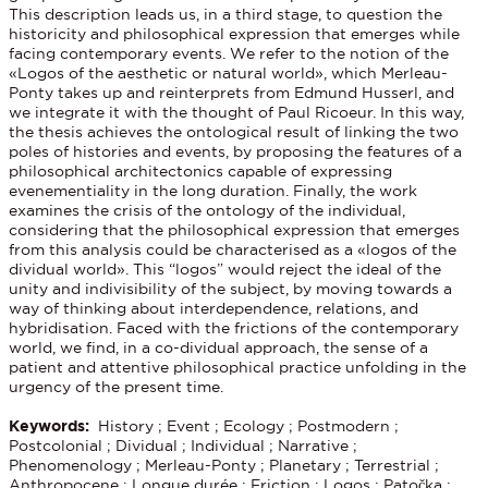
This description leads us, in a third stage, to question the
historicity and philosophical expression that emerges while
facing contemporary events. We refer to the notion of the
«Logos of the aesthetic or natural world», which Merleau-
Ponty takes up and reinterprets from Edmund Husserl, and
we integrate it with the thought of Paul Ricoeur. In this way,
the thesis achieves the ontological result of linking the two
poles of histories and events, by proposing the features of a
philosophical architectonics capable of expressing
evenementiality in the long duration. Finally, the work
examines the crisis of the ontology of the individual,
considering that the philosophical expression that emerges
from this analysis could be characterised as a «logos of the
dividual world». This “logos” would reject the ideal of the
unity and indivisibility of the subject, by moving towards a
way of thinking about interdependence, relations, and
hybridisation. Faced with the frictions of the contemporary
world, we find, in a co-dividual approach, the sense of a
patient and attentive philosophical practice unfolding in the
urgency of the present time.
Keywords:
History ; Event ; Ecology ; Postmodern ;
Postcolonial ; Dividual ; Individual ; Narrative ;
Phenomenology ; Merleau-Ponty ; Planetary ; Terrestrial ;
Anthropocene ; Longue durée ; Friction ; Logos ; Patočka ;