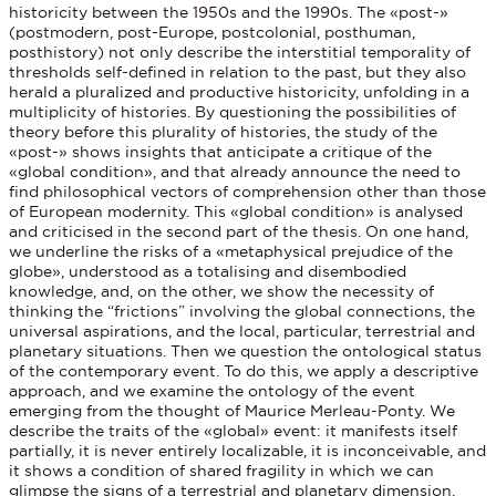
historicity between the 1950s and the 1990s. The «post-»
(postmodern, post-Europe, postcolonial, posthuman,
posthistory) not only describe the interstitial temporality of
thresholds self-defined in relation to the past, but they also
herald a pluralized and productive historicity, unfolding in a
multiplicity of histories. By questioning the possibilities of
theory before this plurality of histories, the study of the
«post-» shows insights that anticipate a critique of the
«global condition», and that already announce the need to
find philosophical vectors of comprehension other than those
of European modernity. This «global condition» is analysed
and criticised in the second part of the thesis. On one hand,
we underline the risks of a «metaphysical prejudice of the
globe», understood as a totalising and disembodied
knowledge, and, on the other, we show the necessity of
thinking the “frictions” involving the global connections, the
universal aspirations, and the local, particular, terrestrial and
planetary situations. Then we question the ontological status
of the contemporary event. To do this, we apply a descriptive
approach, and we examine the ontology of the event
emerging from the thought of Maurice Merleau-Ponty. We
describe the traits of the «global» event: it manifests itself
partially, it is never entirely localizable, it is inconceivable, and
it shows a condition of shared fragility in which we can
glimpse the signs of a terrestrial and planetary dimension.