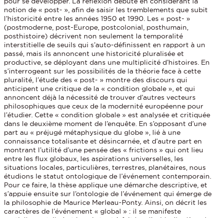
pour se développer. La réflexion débute en considérant la
notion de « post- », afin de saisir les tremblements que subit
l’historicité entre les années 1950 et 1990. Les « post- »
(postmoderne, post-Europe, postcolonial, posthumain,
posthistoire) décrivent non seulement la temporalité
interstitielle de seuils qui s’auto-définissent en rapport à un
passé, mais ils annoncent une historicité pluralisée et
productive, se déployant dans une multiplicité d’histoires. En
s’interrogeant sur les possibilités de la théorie face à cette
pluralité, l’étude des « post- » montre des discours qui
anticipent une critique de la « condition globale », et qui
annoncent déjà la nécessité de trouver d’autres vecteurs
philosophiques que ceux de la modernité européenne pour
l’étudier. Cette « condition globale » est analysée et critiquée
dans le deuxième moment de l’enquête. En s’opposant d’une
part au « préjugé métaphysique du globe », lié à une
connaissance totalisante et désincarnée, et d’autre part en
montrant l’utilité d’une pensée des « frictions » qui ont lieu
entre les flux globaux, les aspirations universelles, les
situations locales, particulières, terrestres, planétaires, nous
étudions le statut ontologique de l’événement contemporain.
Pour ce faire, la thèse applique une démarche descriptive, et
s’appuie ensuite sur l’ontologie de l’événement qui émerge de
la philosophie de Maurice Merleau-Ponty. Ainsi, on décrit les
caractères de l’événement « global » : il se manifeste