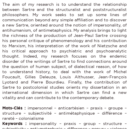
The aim of my research is to understand the relationship
between Sartre and the structuralist and poststructuralist
philosophers. My work seeks to set up some lines of
communication beyond any simple affiliation and to discover
a new Sartre, oriented around the notion of impersonality, of
antihumanism, of antimetaphysics. My analysis brings to light
the richness of the production of Jean-Paul Sartre crossing
his personal critique of phenomenology and his contribution
to Marxism, his interpretation of the work of Nietzsche and
his critical approach to psychiatric and psychoanalytic
thought. Indeed, my research focuses on the endemic
disorder of the writings of Sartre to find connections around
the question of human subject, of dialectical reason, of how
to understand history, to deal with the work of Michel
Foucault, Gilles Deleuze, Louis Althusser, Jean-François
Lyotard and Pierre Bourdieu. Finally, the contribution of
Sartre to postcolonial studies orients my dissertation in an
international dimension in which Sartre can find a new
vitality and can contribute to the contemporary debate.
Mots-Clés :
impersonnel – anticartésien – praxis – groupe –
structure – subjectivité – antimétaphysique – différence –
rareté – colonialisme
Keywords :
impersonality – praxis – group – structure –
subjectivity – anti-metaphysic – difference – penury – violence