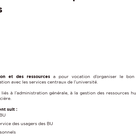
s
tion et des ressources
a pour vocation d’organiser le bon
ation avec les services centraux de l’université.
liés à l’administration générale, à la gestion des ressources h
cière.
t suit :
 BU
ervice des usagers des BU
rsonnels