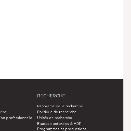
RECHERCHE
Panorama de la recherche
rire
Politique de recherche
ion professionnelle
Unités de recherche
Études doctorales & HDR
Programmes et productions
e