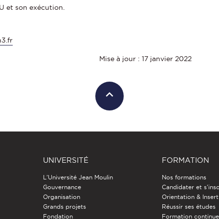
U et son exécution.
3.fr
Mise à jour : 17 janvier 2022
UNIVERSITÉ
FORMATION
L'Université Jean Moulin
Nos formations
Gouvernance
Candidater et s'insc
Organisation
Orientation & Insert
Grands projets
Réussir ses études
Fondation
Formation continu