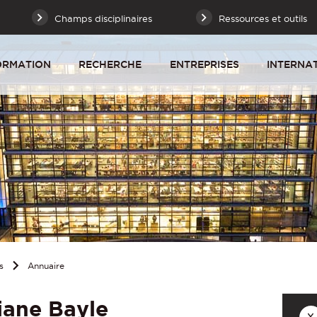
Champs disciplinaires
Ressources et outils
ORMATION
RECHERCHE
ENTREPRISES
INTERNA
s
Annuaire
iane Bayle