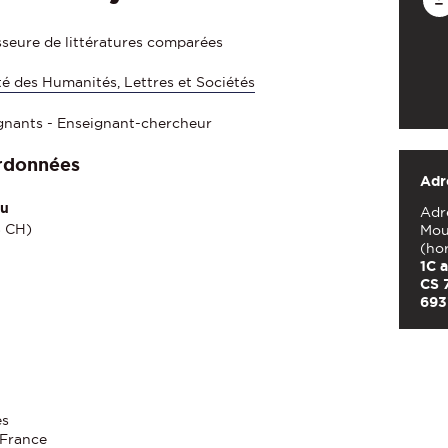
sseure de littératures comparées
té des Humanités, Lettres et Sociétés
gnants - Enseignant-chercheur
rdonnées
Adr
au
Adre
8 CH)
Mou
(ho
1C 
CS 
693
es
 France