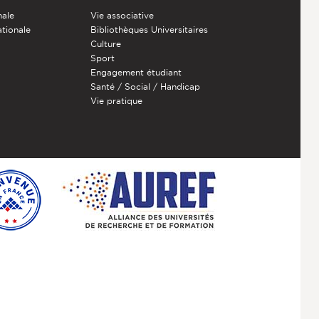
nale
Vie associative
ationale
Bibliothèques Universitaires
Culture
Sport
Engagement étudiant
Santé / Social / Handicap
Vie pratique