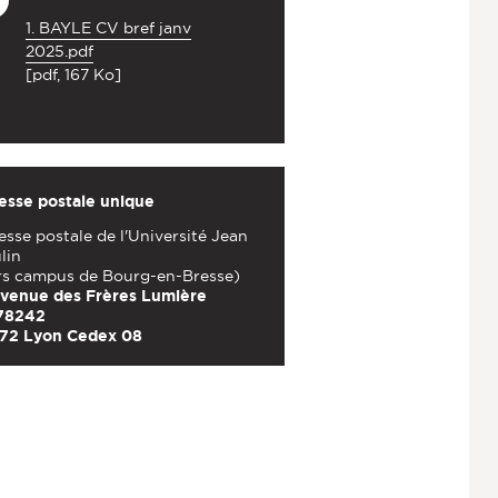
1. BAYLE CV bref janv
2025.pdf
[pdf, 167 Ko]
esse postale unique
sse postale de l'Université Jean
lin
rs campus de Bourg-en-Bresse)
avenue des Frères Lumière
78242
72 Lyon Cedex 08