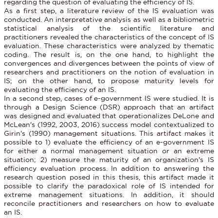
regarding the question of evaluating the efficiency of IS.
As a first step, a literature review of the IS evaluation was
conducted. An interpretative analysis as well as a bibliometric
statistical analysis of the scientific literature and
practitioners revealed the characteristics of the concept of IS
evaluation. These characteristics were analyzed by thematic
coding. The result is, on the one hand, to highlight the
convergences and divergences between the points of view of
researchers and practitioners on the notion of evaluation in
IS; on the other hand, to propose maturity levels for
evaluating the efficiency of an IS.
In a second step, cases of e-government IS were studied. It is
through a Design Science (DSR) approach that an artifact
was designed and evaluated that operationalizes DeLone and
McLean's (1992, 2003, 2016) success model contextualized to
Girin's (1990) management situations. This artifact makes it
possible to 1) evaluate the efficiency of an e-government IS
for either a normal management situation or an extreme
situation; 2) measure the maturity of an organization's IS
efficiency evaluation process. In addition to answering the
research question posed in this thesis, this artifact made it
possible to clarify the paradoxical role of IS intended for
extreme management situations. In addition, it should
reconcile practitioners and researchers on how to evaluate
an IS.