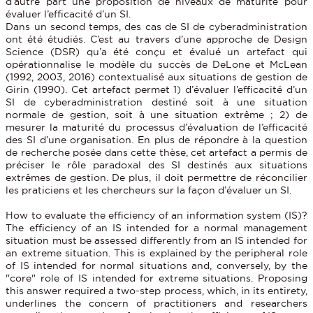
d’autre part une proposition de niveaux de maturité pour
évaluer l’efficacité d’un SI.
Dans un second temps, des cas de SI de cyberadministration
ont été étudiés. C’est au travers d’une approche de Design
Science (DSR) qu’a été conçu et évalué un artefact qui
opérationnalise le modèle du succès de DeLone et McLean
(1992, 2003, 2016) contextualisé aux situations de gestion de
Girin (1990). Cet artefact permet 1) d’évaluer l’efficacité d’un
SI de cyberadministration destiné soit à une situation
normale de gestion, soit à une situation extrême ; 2) de
mesurer la maturité du processus d’évaluation de l’efficacité
des SI d’une organisation. En plus de répondre à la question
de recherche posée dans cette thèse, cet artefact a permis de
préciser le rôle paradoxal des SI destinés aux situations
extrêmes de gestion. De plus, il doit permettre de réconcilier
les praticiens et les chercheurs sur la façon d’évaluer un SI.
How to evaluate the efficiency of an information system (IS)?
The efficiency of an IS intended for a normal management
situation must be assessed differently from an IS intended for
an extreme situation. This is explained by the peripheral role
of IS intended for normal situations and, conversely, by the
"core" role of IS intended for extreme situations. Proposing
this answer required a two-step process, which, in its entirety,
underlines the concern of practitioners and researchers