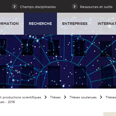
Champs disciplinaires
Ressources et outils
ORMATION
RECHERCHE
ENTREPRISES
INTERNA
 productions scientifiques
Thèses
Thèses soutenues
Thèse
ues - 2016