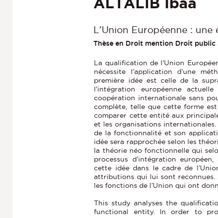
ALTALIB Ibaa
L'Union Européenne : une e
Thèse en Droit mention Droit public 
La qualification de l’Union Européen
nécessite l’application d’une mét
première idée est celle de la supr
l’intégration européenne actuel
coopération internationale sans pour
complète, telle que cette forme est 
comparer cette entité aux principale
et les organisations internationales
de la fonctionnalité et son applica
idée sera rapprochée selon les théori
la théorie néo fonctionnelle qui sel
processus d’intégration européen, 
cette idée dans le cadre de l’Unio
attributions qui lui sont reconnues. 
les fonctions de l’Union qui ont donné
This study analyses the qualificat
functional entity. In order to pr