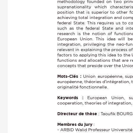
methodology founded on two princip
supranationality which characteri
position that is superior to other 
achieving total integration and comp
federal State. This requires us to c
such as the federal State and int
research is the notion of function
European Union. This idea will b
integration, privileging the neo-fu
relevant in explaining the process o
factors to applying this idea to the
functions and allocations that are r
concepts that preside over the Union’s
Mots-Clés :
Union européenne, supr
européenne, théories d’intégration, t
originalité fonctionnelle.
Keywords :
European Union, sup
cooperation, theories of integration,
Directeur de thèse
: Taoufik BOUR
Membres du jury
:
- ARBID Walid Professeur Université