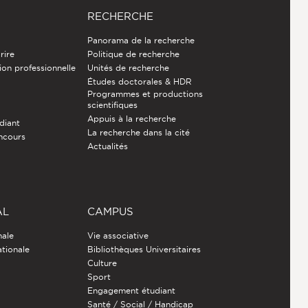
RECHERCHE
Panorama de la recherche
rire
Politique de recherche
ion professionnelle
Unités de recherche
Études doctorales & HDR
Programmes et productions
e
scientifiques
Appuis à la recherche
diant
La recherche dans la cité
ncours
Actualités
AL
CAMPUS
nale
Vie associative
ationale
Bibliothèques Universitaires
Culture
Sport
Engagement étudiant
Santé / Social / Handicap