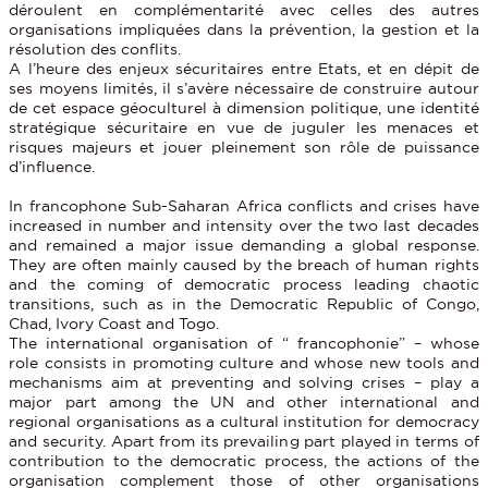
déroulent en complémentarité avec celles des autres
organisations impliquées dans la prévention, la gestion et la
résolution des conflits.
A l’heure des enjeux sécuritaires entre Etats, et en dépit de
ses moyens limités, il s’avère nécessaire de construire autour
de cet espace géoculturel à dimension politique, une identité
stratégique sécuritaire en vue de juguler les menaces et
risques majeurs et jouer pleinement son rôle de puissance
d’influence.
In francophone Sub-Saharan Africa conflicts and crises have
increased in number and intensity over the two last decades
and remained a major issue demanding a global response.
They are often mainly caused by the breach of human rights
and the coming of democratic process leading chaotic
transitions, such as in the Democratic Republic of Congo,
Chad, Ivory Coast and Togo.
The international organisation of “ francophonie” – whose
role consists in promoting culture and whose new tools and
mechanisms aim at preventing and solving crises – play a
major part among the UN and other international and
regional organisations as a cultural institution for democracy
and security. Apart from its prevailing part played in terms of
contribution to the democratic process, the actions of the
organisation complement those of other organisations