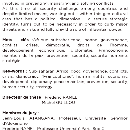
involved in preventing, managing, and solving conflicts.
At this time of security challenge among countries and
despite limited means, working out – within this geo cultural
area that has a political dimension – a secure strategic
identity, turns out to be necessary in order to curb major
threats and risks and fully play the role of influential power.
Mots – clés
:Afrique subsaharienne, bonne gouvernance,
conflits, crises, démocratie, droits de l’homme,
développement économique, diplomatie, Francophonie,
maintien de la paix, prévention, sécurité, sécurité humaine,
stratégie.
Key-words
: Sub-saharan Africa, good governance, conflicts,
crisis, democracy, “Francophonie”, human rights, economic
development, diplomacy, peace maintain, prevention, security,
human security, strategy.
Directeur de thèse
: Frédéric RAMEL
Michel GUILLOU
Membres du jury
:
Jean-Louis ATANGANA, Professeur, Université Senghor
d'Alexandrie
Frédéric RAMEL, Professeur Université Paris Sud XI