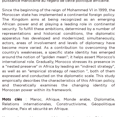
puissance marocaine au regard de cette politique africaine.
Since the beginning of the reign of Mohammed VI in 1999, the
Moroccan state has implemented a continental foreign policy.
The Kingdom aims at being recognized as an emerging
African power and at playing a leading role in continental
security. To fulfill these ambitions, determined by a number of
representations and historical conditions, the diplomatic
apparatus has developed and modernized; simultaneously,
actors, areas of involvement and levels of diplomacy have
become more varied. As a contribution to overcoming the
country's weaknesses, a specific state identity has emerged
around the notion of "golden mean"; it helps assert Morocco's
international role. Gradually, Morocco stresses its presence in
a "nested preserve" in Africa by leading an "indirect strategy",
as well as an "empirical strategy of reaction ", both of them
expressed and conducted on the diplomatic scale. This study
empirically describes the characteristics of this African policy,
and theoretically examines the changing identity of
Moroccan power within its framework.
Mots clés
: Maroc, Afrique, Monde arabe, Diplomatie,
Relations internationales, Constructivisme, Géopolitique
africaine, Paix et sécurité en Afrique.