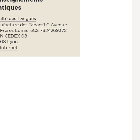
atiques
ulté des Langues
ufacture des Tabacs1 C Avenue
 Frères LumièreCS 7824269372
N CEDEX 08
08 Lyon
Internet