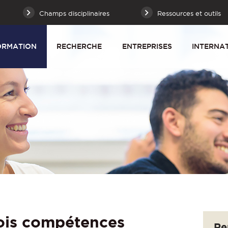
Champs disciplinaires
Ressources et outils
ORMATION
RECHERCHE
ENTREPRISES
INTERNA
ois compétences
Re