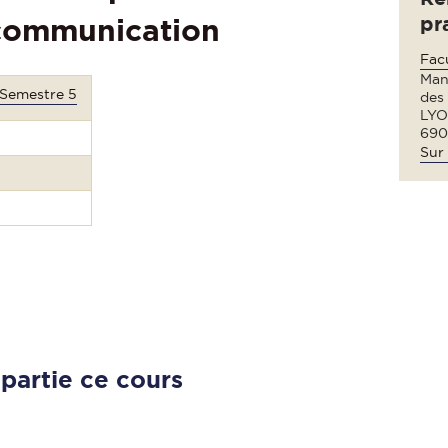
pr
 communication
Fac
Man
 Semestre 5
des
LYO
690
Sur 
 partie ce cours