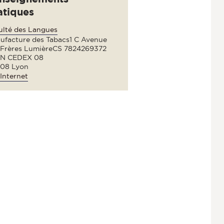
atiques
ulté des Langues
ufacture des Tabacs1 C Avenue
 Frères LumièreCS 7824269372
N CEDEX 08
08 Lyon
Internet