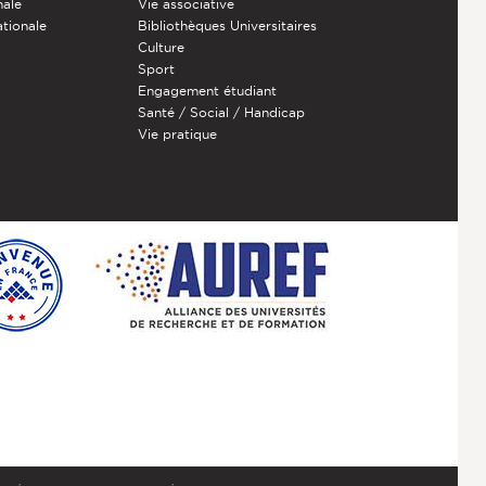
nale
Vie associative
ationale
Bibliothèques Universitaires
Culture
Sport
Engagement étudiant
Santé / Social / Handicap
Vie pratique