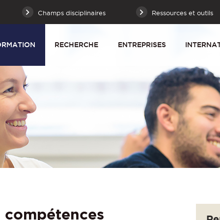
Champs disciplinaires
Ressources et outils
ORMATION
RECHERCHE
ENTREPRISES
INTERNA
i compétences
Re