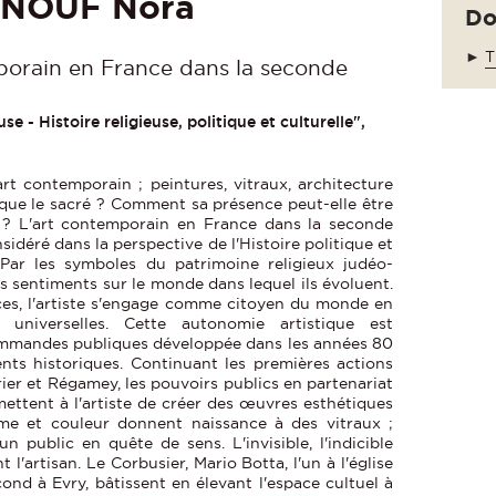
NOUF Nora
Do
►
T
porain en France dans la seconde
se - Histoire religieuse, politique et culturelle",
rt contemporain ; peintures, vitraux, architecture
e que le sacré ? Comment sa présence peut-elle être
on ? L'art contemporain en France dans la seconde
idéré dans la perspective de l'Histoire politique et
 Par les symboles du patrimoine religieux judéo-
rs sentiments sur le monde dans lequel ils évoluent.
ices, l'artiste s'engage comme citoyen du monde en
universelles. Cette autonomie artistique est
ommandes publiques développée dans les années 80
nts historiques. Continuant les premières actions
ier et Régamey, les pouvoirs publics en partenariat
rmettent à l'artiste de créer des œuvres esthétiques
orme et couleur donnent naissance à des vitraux ;
n public en quête de sens. L'invisible, l'indicible
'artisan. Le Corbusier, Mario Botta, l'un à l'église
cond à Evry, bâtissent en élevant l'espace cultuel à