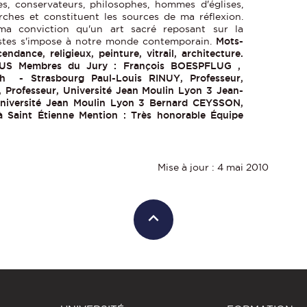
stes, conservateurs, philosophes, hommes d'églises,
rches et constituent les sources de ma réflexion.
ma conviction qu'un art sacré reposant sur la
tistes s'impose à notre monde contemporain.
Mots-
scendance, religieux, peinture, vitrail, architecture.
DOUS
Membres du Jury : François BOESPFLUG ,
ch - Strasbourg Paul-Louis RINUY, Professeur,
, Professeur, Université Jean Moulin Lyon 3 Jean-
niversité Jean Moulin Lyon 3 Bernard CEYSSON,
à Saint Étienne
Mention : Très honorable
Équipe
Mise à jour : 4 mai 2010