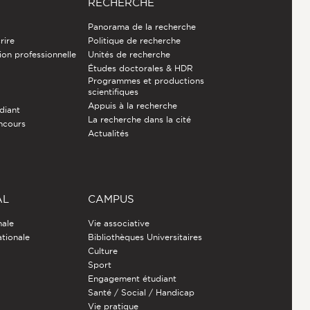
RECHERCHE
Panorama de la recherche
rire
Politique de recherche
ion professionnelle
Unités de recherche
Études doctorales & HDR
Programmes et productions
e
scientifiques
Appuis à la recherche
diant
La recherche dans la cité
ncours
Actualités
AL
CAMPUS
nale
Vie associative
ationale
Bibliothèques Universitaires
Culture
Sport
Engagement étudiant
Santé / Social / Handicap
Vie pratique