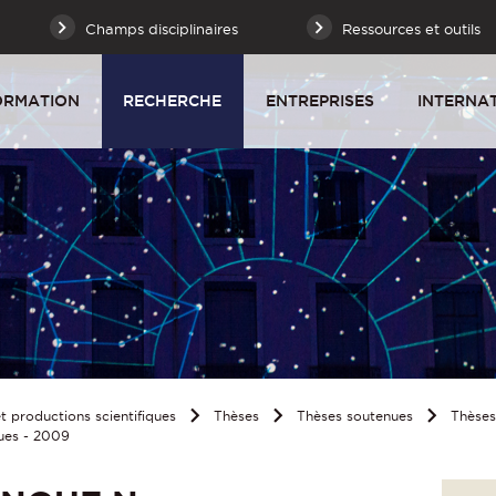
Champs disciplinaires
Ressources et outils
ORMATION
RECHERCHE
ENTREPRISES
INTERNA
 productions scientifiques
Thèses
Thèses soutenues
Thèse
ues - 2009