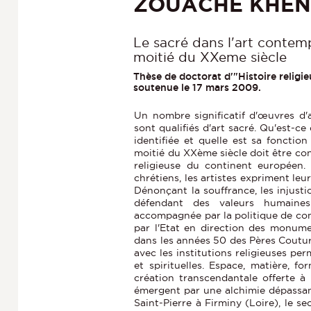
ZOUACHE KHEN
Le sacré dans l'art contem
moitié du XXeme siècle
Thèse de doctorat d'"Histoire religieu
soutenue le 17 mars 2009.
Un nombre significatif d'œuvres d'a
sont qualifiés d'art sacré. Qu'est-c
identifiée et quelle est sa foncti
moitié du XXème siècle doit être cons
religieuse du continent européen.
chrétiens, les artistes expriment leu
Dénonçant la souffrance, les injust
défendant des valeurs humaines 
accompagnée par la politique de c
par l'Etat en direction des monume
dans les années 50 des Pères Coutur
avec les institutions religieuses pe
et spirituelles. Espace, matière, f
création transcendantale offerte à u
émergent par une alchimie dépassant l
Saint-Pierre à Firminy (Loire), le se