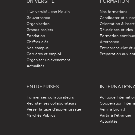
UNIVERSITÉ
FORMATION
L'Université Jean Moulin
Nos formations
Gouvernance
Candidater et s'insc
Organisation
Orientation & Insert
Grands projets
Réussir ses études
Fondation
Formation continu
Chiffres clés
Alternance
Nos campus
Entrepreneuriat étu
Carrières et emploi
Préparation aux co
Organiser un événement
Actualités
ENTREPRISES
INTERNATION
Former ses collaborateurs
Politique Internatio
Recruter ses collaborateurs
Coopération Intern
Verser la taxe d'apprentissage
Venir à Lyon 3
Marchés Publics
Partir à l'étranger
Actualités