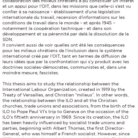
collaboration des milieux chrétiens a pu constituer un intérêt
et un appui pour l’OIT, dans les missions que celle-ci s’est vu
confier à sa naissance – établissement d’une législation
internationale du travail, recension d’informations sur les
conditions de travail dans le monde – et après 1945 –
notamment la coopération technique - et dans son
développement et sa pérennité par delà la dissolution de la
SDN.
Il convient aussi de voir quelles ont été les conséquences
pour les milieux chrétiens de l’inclusion dans le système
international créé par l’OIT, tant en termes de diffusion de
leurs idées que par la confrontation qui s’y produit avec les
doctrines sociales-démocrates, communistes et, dans une
moindre mesure, fascistes.
This thesis aims to study the relationship between the
International Labour Organization, created in 1919 by the
Treaty of Versailles, and Christian “milieus”. In other words,
the relationship between the ILO and all the Christian
churches, trade unions and associations, from the birth of the
ILO to Pope Paul VI’s trip to Geneva on the occasion of the
ILO’s fiftieth anniversary in 1969. Since its creation, the ILO
has been heavily influenced by socialist trade unions and
parties, beginning with Albert Thomas, the first Director-
General, who was himself a French socialist. However, since